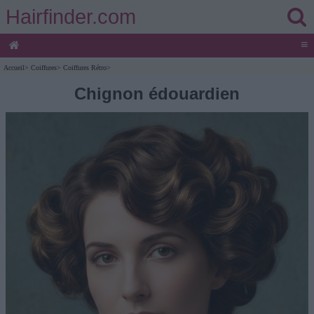
Hairfinder.com
≡
Accueil
>
Coiffures
>
Coiffures Rétro
>
Chignon édouardien