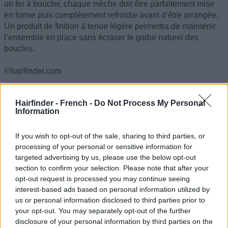
un fer à boucler, chaque mèche doit être parfaitement mise
en forme puis complètement refroidie avant d’être arrangée.
Un produit de finition à tenue légère permettra de maintenir
l’ensemble en place sans écraser le galbe naturel des
boucles.
©hairfinder.com
Voir aussi :
Coiffures Rétro
Hairfinder - French -
Do Not Process My Personal
Information
If you wish to opt-out of the sale, sharing to third parties, or
processing of your personal or sensitive information for
targeted advertising by us, please use the below opt-out
section to confirm your selection. Please note that after your
opt-out request is processed you may continue seeing
interest-based ads based on personal information utilized by
us or personal information disclosed to third parties prior to
your opt-out. You may separately opt-out of the further
disclosure of your personal information by third parties on the