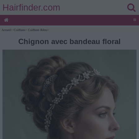
Hairfinder.com
≡
Accueil
>
Coiffures
>
Coiffures Rétro
>
Chignon avec bandeau floral