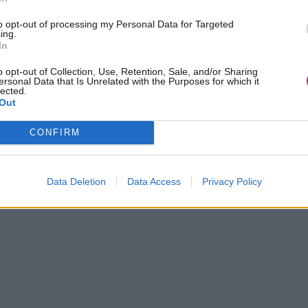
yle chandelier ornent les oreilles, chacune terminée par une
to opt-out of processing my Personal Data for Targeted
nt cette coiffure, ajoutant une touche d’éclat sans éclipser
ing.
 robe crème en dentelle complète harmonieusement
In
o opt-out of Collection, Use, Retention, Sale, and/or Sharing
ersonal Data that Is Unrelated with the Purposes for which it
itent véritablement marquer les esprits. Elle est
lected.
Out
ntisme d’une époque révolue où s’habiller et se coiffer
CONFIRM
Data Deletion
Data Access
Privacy Policy