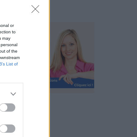
sonal or
ection to
ou may
 personal
out of the
 downstream
B’s List of