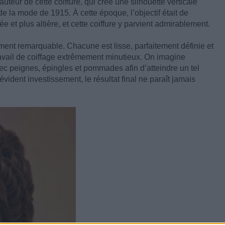
uteur de cette coiffure, qui crée une silhouette verticale
e la mode de 1915. À cette époque, l’objectif était de
 et plus altière, et cette coiffure y parvient admirablement.
ement remarquable. Chacune est lisse, parfaitement définie et
ravail de coiffage extrêmement minutieux. On imagine
c peignes, épingles et pommades afin d’atteindre un tel
évident investissement, le résultat final ne paraît jamais