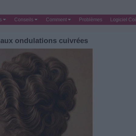
es
Conseils
Comment
Problèmes
Logiciel Coi
aux ondulations cuivrées