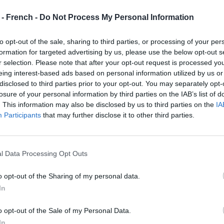
 - French -
Do Not Process My Personal Information
to opt-out of the sale, sharing to third parties, or processing of your per
formation for targeted advertising by us, please use the below opt-out s
r selection. Please note that after your opt-out request is processed y
eing interest-based ads based on personal information utilized by us or
disclosed to third parties prior to your opt-out. You may separately opt-
losure of your personal information by third parties on the IAB’s list of
. This information may also be disclosed by us to third parties on the
IA
Participants
that may further disclose it to other third parties.
l Data Processing Opt Outs
ions enveloppent toute la tête et encadrent le visage des
o opt-out of the Sharing of my personal data.
vant, mettant en valeur le front et les pommettes, tandis
In
le sommet et l’arrière. Il s’agit d’un chignon
lement le regard vers le haut et confère une impression de
o opt-out of the Sale of my Personal Data.
In