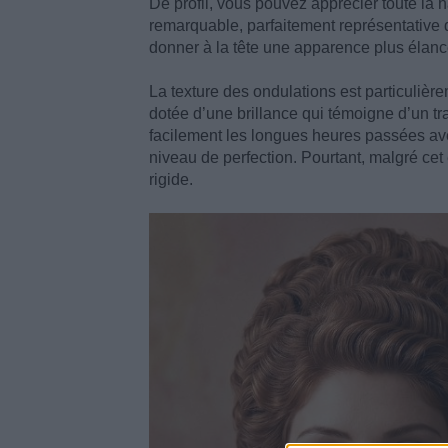
De profil, vous pouvez apprécier toute la ha
remarquable, parfaitement représentative d
donner à la tête une apparence plus élancée
La texture des ondulations est particulièr
dotée d’une brillance qui témoigne d’un t
facilement les longues heures passées ave
niveau de perfection. Pourtant, malgré cet 
rigide.