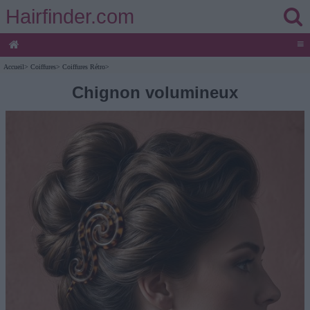
Hairfinder.com
≡
Accueil
>
Coiffures
>
Coiffures Rétro
>
Chignon volumineux