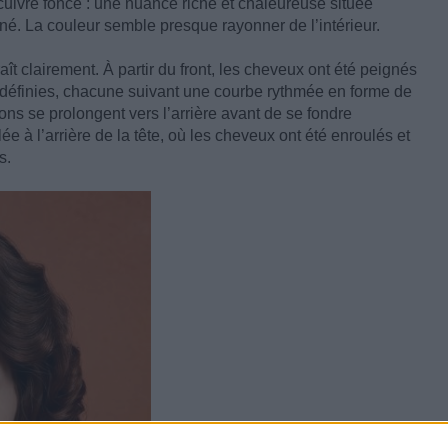
uivre foncé : une nuance riche et chaleureuse située
iné. La couleur semble presque rayonner de l’intérieur.
raît clairement. À partir du front, les cheveux ont été peignés
en définies, chacune suivant une courbe rythmée en forme de
ons se prolongent vers l’arrière avant de se fondre
 à l’arrière de la tête, où les cheveux ont été enroulés et
s.