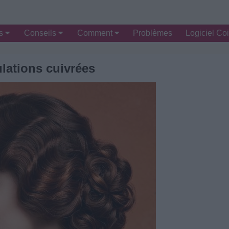
es
Conseils
Comment
Problèmes
Logiciel Coi
lations cuivrées