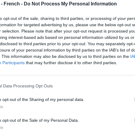
 - French -
Do Not Process My Personal Information
to opt-out of the sale, sharing to third parties, or processing of your per
formation for targeted advertising by us, please use the below opt-out s
r selection. Please note that after your opt-out request is processed y
eing interest-based ads based on personal information utilized by us or
disclosed to third parties prior to your opt-out. You may separately opt-
losure of your personal information by third parties on the IAB’s list of
. This information may also be disclosed by us to third parties on the
IA
Participants
that may further disclose it to other third parties.
l Data Processing Opt Outs
ble. Chaque courbe est nette et volontaire, plaquée contre
o opt-out of the Sharing of my personal data.
passe. Elles ne paraissent toutefois ni rigides ni figées ;
In
t semblent garder une certaine souplesse ainsi qu’un
o opt-out of the Sale of my Personal Data.
In
ondulations encadrent le visage avant de se diriger vers
gante, fine sur les côtés et plus volumineuse à l’arrière. Ce