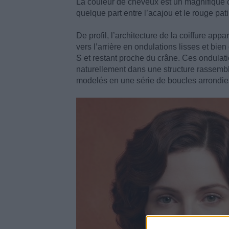
La couleur de cheveux est un magnifique c
quelque part entre l’acajou et le rouge pat
De profil, l’architecture de la coiffure appa
vers l’arrière en ondulations lisses et bi
S et restant proche du crâne. Ces ondulati
naturellement dans une structure rassemblée
modelés en une série de boucles arrondie