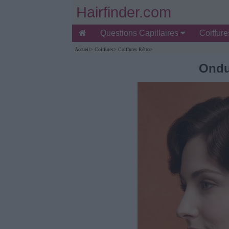
Hairfinder.com
Questions Capillaires
Coiffur
Accueil
>
Coiffures
>
Coiffures Rétro
>
Ondu