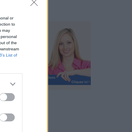
sonal or
ection to
ou may
 personal
out of the
 downstream
B’s List of