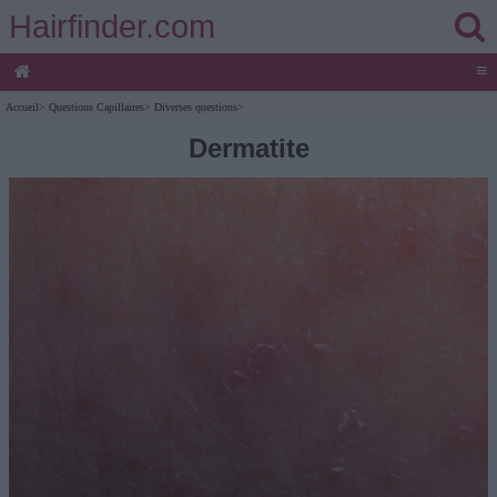
Hairfinder.com
≡
Accueil
>
Questions Capillaires
>
Diverses questions
>
Dermatite