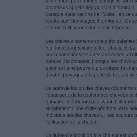
deviennent pas liquides. Lorsqu'ils sont e
processus appelé dégradation thermique, c
Lorsque nous parlons de "fusion" en ce q
réalité aux "dommages thermiques". Cepen
et nous l'utiliserons dans cette réponse.
Les cheveux humains sont principalemen
leur force, leur texture et leur élasticité.
sont connectées les unes aux autres, et el
peut se décomposer. Lorsque les cheveux s
point où ils ne peuvent plus tolérer la ch
défaire, provoquant la perte de la stabili
Le point de fusion des cheveux humains var
l'épaisseur, de la couleur des cheveux et 
humains ne fondront pas avant d'atteindre
simplement d'une règle générale, et le poin
individuelles des cheveux. Il est toujours p
l'utilisation de la chaleur.
La durée d'exposition à la chaleur est un f