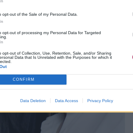
être plus susceptibles aux dommages. De plus, la santé et
In
int de fusion. Les cheveux plus anciens et/ou ayant subi un
les et sujets à la fusion que les cheveux plus sains et/ou
o opt-out of the Sale of my Personal Data.
In
to opt-out of processing my Personal Data for Targeted
cter leur point de fusion, car l'humidité peut aider à
ing.
veux d'atteindre des températures élevées. Les cheveux secs
In
se décomposer à des températures plus basses car ils sont
ter la chaleur. Cependant, des températures élevées peuvent
o opt-out of Collection, Use, Retention, Sale, and/or Sharing
ersonal Data that Is Unrelated with the Purposes for which it
idité dans les cheveux, entraînant sécheresse et fragilité,
lected.
prochaine fois que la chaleur est utilisée.
Out
CONFIRM
Data Deletion
Data Access
Privacy Policy