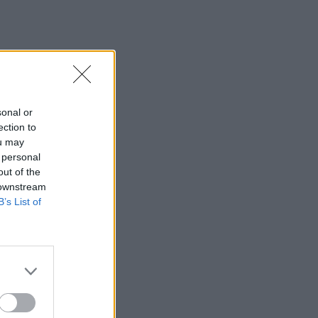
sonal or
ection to
ou may
 personal
out of the
 downstream
B’s List of