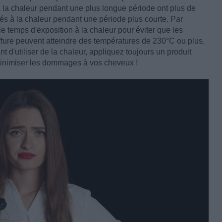
a chaleur pendant une plus longue période ont plus de
s à la chaleur pendant une période plus courte. Par
 le temps d'exposition à la chaleur pour éviter que les
ffure peuvent atteindre des températures de 230°C ou plus,
d'utiliser de la chaleur, appliquez toujours un produit
 minimiser les dommages à vos cheveux !