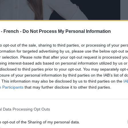
 - French -
Do Not Process My Personal Information
to opt-out of the sale, sharing to third parties, or processing of your per
formation for targeted advertising by us, please use the below opt-out s
r selection. Please note that after your opt-out request is processed y
eing interest-based ads based on personal information utilized by us or
disclosed to third parties prior to your opt-out. You may separately opt-
losure of your personal information by third parties on the IAB’s list of
pécifique. Au lieu de cela, ils subissent un processus
. This information may also be disclosed by us to third parties on the
IA
blissent lorsqu'ils sont chauffés. À des températures plus
Participants
that may further disclose it to other third parties.
atine commencent à se décomposer, ce qui peut entraîner une
ructure et d'éclat des cheveux. À des températures plus
osent davantage, rendant les cheveux plus cassants, sujets
l Data Processing Opt Outs
tiellement décolorés et dégageant une odeur de brûlé.
o opt-out of the Sharing of my personal data.
ent être plus résistants à la chaleur, tandis que les