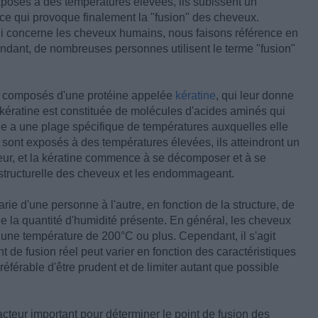
xposés à des températures élevées, ils subissent un
e qui provoque finalement la "fusion" des cheveux.
ui concerne les cheveux humains, nous faisons référence en
dant, de nombreuses personnes utilisent le terme "fusion"
t composés d'une protéine appelée
kératine
, qui leur donne
 La kératine est constituée de molécules d'acides aminés qui
le a une plage spécifique de températures auxquelles elle
ont exposés à des températures élevées, ils atteindront un
aleur, et la kératine commence à se décomposer et à se
té structurelle des cheveux et les endommageant.
ie d'une personne à l'autre, en fonction de la structure, de
de la quantité d'humidité présente. En général, les cheveux
 une température de 200°C ou plus. Cependant, il s'agit
t de fusion réel peut varier en fonction des caractéristiques
référable d'être prudent et de limiter autant que possible
acteur important pour déterminer le point de fusion des