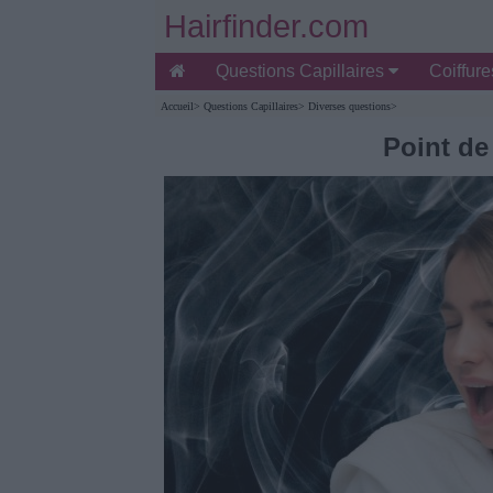
Hairfinder.com
Questions Capillaires
Coiffur
Accueil
>
Questions Capillaires
>
Diverses questions
>
Point de