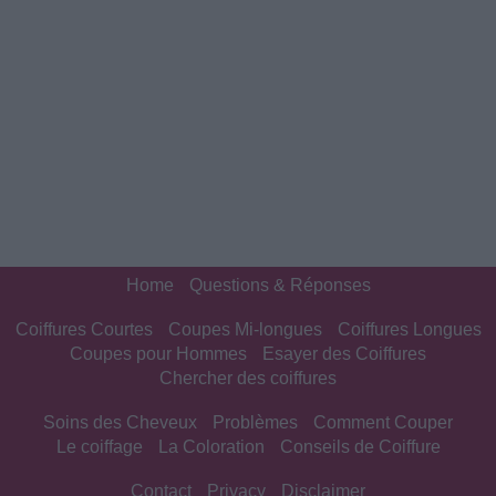
Home
Questions & Réponses
Coiffures Courtes
Coupes Mi-longues
Coiffures Longues
Coupes pour Hommes
Esayer des Coiffures
Chercher des coiffures
Soins des Cheveux
Problèmes
Comment Couper
Le coiffage
La Coloration
Conseils de Coiffure
Contact
Privacy
Disclaimer