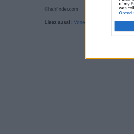
of my P
was col
©hairfinder.com
Opted 
Lisez aussi :
Votre enfant chez le coiffeur