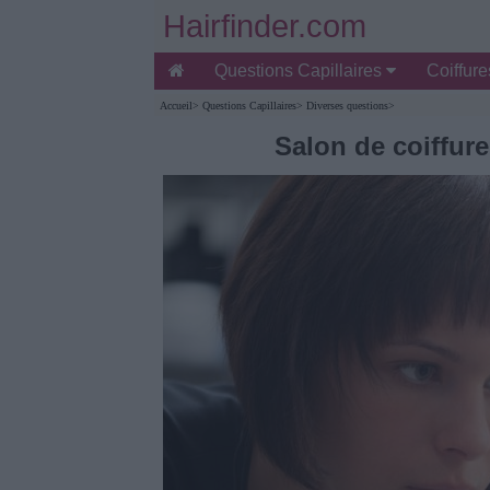
Hairfinder.com
Questions Capillaires
Coiffur
Accueil
>
Questions Capillaires
>
Diverses questions
>
Salon de coiffur