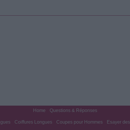
Home
Questions & Réponses
ngues
Coiffures Longues
Coupes pour Hommes
Esayer des