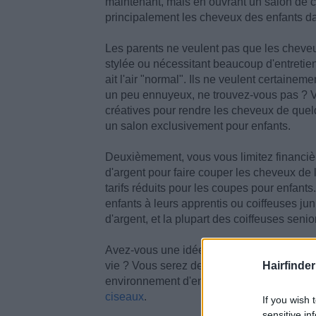
maintenant, mais en ouvrant un salon de c
principalement les cheveux des enfants dan
Les parents ne veulent pas que les cheveu
stylée ou nécessitant beaucoup d'entretien.
ait l'air "normal". Ils ne veulent certainem
un peu ennuyeux, ne trouvez-vous pas ? V
créatives pour rendre les cheveux de quel
un salon exclusivement pour enfants.
Deuxièmement, vous vous limitez financi
d'argent pour faire couper les cheveux de 
tarifs réduits pour les coupes pour enfants
enfants à leurs apprentis ou coiffeuses ju
d'argent, et la plupart des coiffeuses seni
Avez-vous une idée du nombre de coupes p
vie ? Vous serez debout toute la journée, 
Hairfinder
environnement d'enfants qui pleurent, car 
ciseaux
.
If you wish 
sensitive in