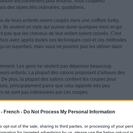
oiffure exclusivement pour enfants, vous couperez
s des styles très ordinaires, quotidiens.
x de leurs enfants soient coupés dans une coiffure funky,
 Ils veulent un style qui puisse durer quelques mois et qui
ent pas que les cheveux de leur enfant soient colorés. C'est
ous avez appris toutes ces techniques cool et ces méthodes
qu'un superbes, mais vous ne pourrez pas les utiliser dans
èrement. Les gens ne veulent pas dépenser beaucoup
leurs enfants. La plupart des salons proposent d'ailleurs des
. De plus, la plupart des salons confient les coupes pour
niors, principalement parce que cela rapporte très peu
ors ne sont pas intéressées par ces coupes.
our enfants que vous devrez faire avant de gagner votre
faisant coupe après coupe, jour après jour, souvent dans un
 - French -
Do Not Process My Personal Information
ils détestent se faire couper les cheveux ou ont
peur des
to opt-out of the sale, sharing to third parties, or processing of your per
formation for targeted advertising by us, please use the below opt-out s