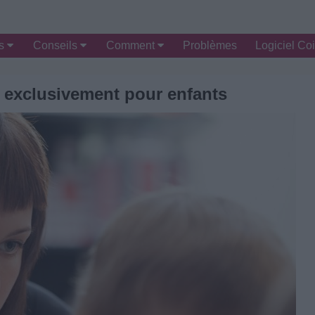
es
Conseils
Comment
Problèmes
Logiciel Coi
e exclusivement pour enfants