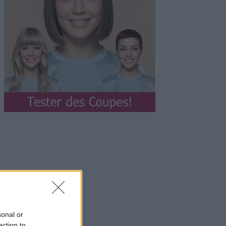
sonal or
ection to