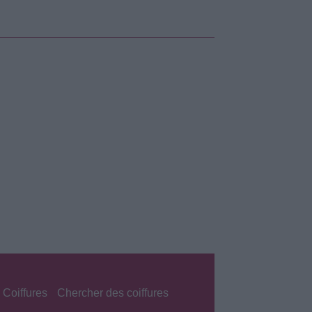
 Coiffures
Chercher des coiffures