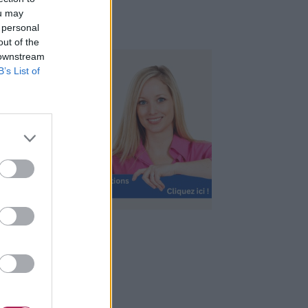
ou may
 personal
out of the
 downstream
B’s List of