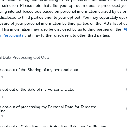
 plus dur qu'une coiffeuse de salon haut de gamme, tout en ne
r selection. Please note that after your opt-out request is processed y
Cela signifie également que vous aurez du mal à employer
eing interest-based ads based on personal information utilized by us or
ux enfants, sauf si vous utilisez des apprentis sur votre lieu
disclosed to third parties prior to your opt-out. You may separately opt-
nvénients sur le plan professionnel.
losure of your personal information by third parties on the IAB’s list of
. This information may also be disclosed by us to third parties on the
IA
Participants
that may further disclose it to other third parties.
lusivement pour enfants ? Aimez-vous particulièrement
? Si c'est le cas, je vous suggérerais de contacter les
 région et de leur proposer vos services. Les parents sont
euse visite l'école régulièrement pour couper les cheveux de
l Data Processing Opt Outs
'emmener leurs enfants au salon.
o opt-out of the Sharing of my personal data.
lus calmes lorsqu'ils voient que les cheveux de leurs amis
In
nera beaucoup de stress émotionnel et de maux de tête.
nomiser sur les frais fixes liés à la gestion d'un salon
o opt-out of the Sale of my Personal Data.
In
salon classique ? Si c'est le cas, travaillez dans un salon
to opt-out of processing my Personal Data for Targeted
ission pendant au moins six mois. Si vous avez toujours le
ing.
In
ez suivre, vous serez probablement heureuse lorsque vous
pour enfants.
o opt-out of Collection, Use, Retention, Sale, and/or Sharing