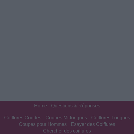
Home
Questions & Réponses
Coiffures Courtes
Coupes Mi-longues
Coiffures Longues
Coupes pour Hommes
Esayer des Coiffures
Chercher des coiffures