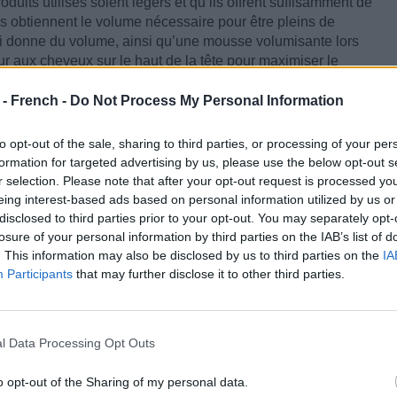
duits utilisés soient légers et qu’ils offrent suffisamment de
s obtiennent le volume nécessaire pour être pleins de
qui donne du volume, ainsi qu’une mousse volumisante lors
r aux cheveux sur le haut de la tête pour maximiser le
 - French -
Do Not Process My Personal Information
et d’avoir une structure légèrement échelonnée à l’arrière
ré échelonné « maladroitement » lors de la coupe.
to opt-out of the sale, sharing to third parties, or processing of your per
formation for targeted advertising by us, please use the below opt-out s
r selection. Please note that after your opt-out request is processed y
eing interest-based ads based on personal information utilized by us or
s coiffures
disclosed to third parties prior to your opt-out. You may separately opt-
losure of your personal information by third parties on the IAB’s list of
. This information may also be disclosed by us to third parties on the
IA
Participants
that may further disclose it to other third parties.
l Data Processing Opt Outs
o opt-out of the Sharing of my personal data.