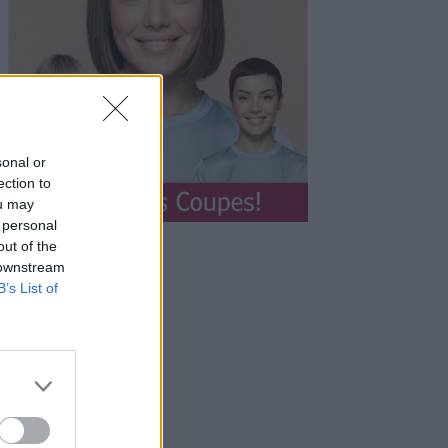
sonal or
ection to
ou may
 personal
out of the
 downstream
B’s List of