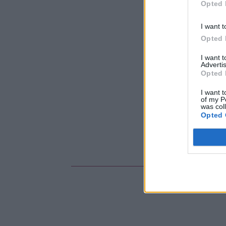
Opted 
I want t
Opted 
I want 
Advertis
Opted 
I want t
of my P
was col
Opted 