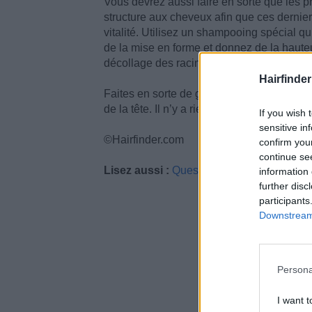
Vous devrez aussi faire en sorte que les pro
structure aux cheveux afin que ces dernier
vitalité. Utilisez un shampooing spécial 
de la mise en forme et donnez de la hauteu
décollage des racines.
Hairfinder
Faites en sorte de garder le dégradé doux 
de la tête. Il n’y a rien de pire qu’un car
If you wish 
sensitive in
©Hairfinder.com
confirm you
continue se
Lisez aussi :
Questions et réponses sur de
information 
further disc
participants
Downstream 
Persona
I want t