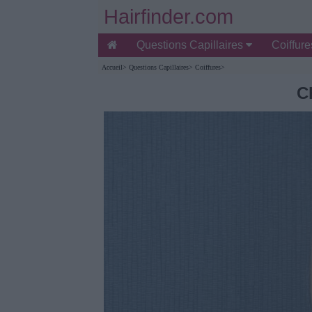
Hairfinder.com
Questions Capillaires
Coiffur
Accueil
>
Questions Capillaires
>
Coiffures
>
C