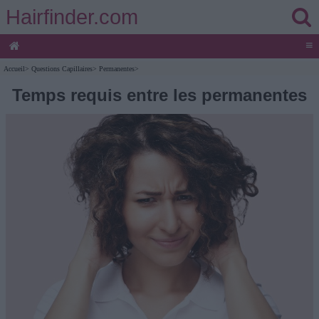
Hairfinder.com
≡
Accueil
>
Questions Capillaires
>
Permanentes
>
Temps requis entre les permanentes