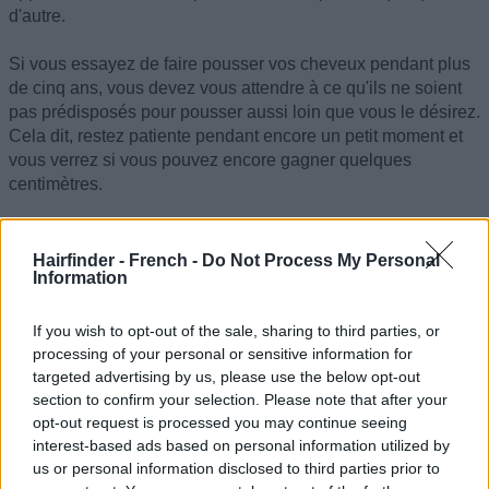
d'autre.
Si vous essayez de faire pousser vos cheveux pendant plus
de cinq ans, vous devez vous attendre à ce qu'ils ne soient
pas prédisposés pour pousser aussi loin que vous le désirez.
Cela dit, restez patiente pendant encore un petit moment et
vous verrez si vous pouvez encore gagner quelques
centimètres.
©hairfinder.com
Hairfinder - French -
Do Not Process My Personal
Information
Lisez aussi :
Questions et réponses sur la croissance des
cheveux
If you wish to opt-out of the sale, sharing to third parties, or
processing of your personal or sensitive information for
targeted advertising by us, please use the below opt-out
section to confirm your selection. Please note that after your
opt-out request is processed you may continue seeing
interest-based ads based on personal information utilized by
us or personal information disclosed to third parties prior to