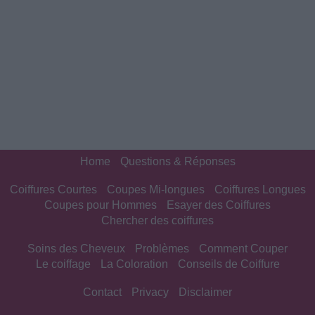
Home
Questions & Réponses
Coiffures Courtes
Coupes Mi-longues
Coiffures Longues
Coupes pour Hommes
Esayer des Coiffures
Chercher des coiffures
Soins des Cheveux
Problèmes
Comment Couper
Le coiffage
La Coloration
Conseils de Coiffure
Contact
Privacy
Disclaimer