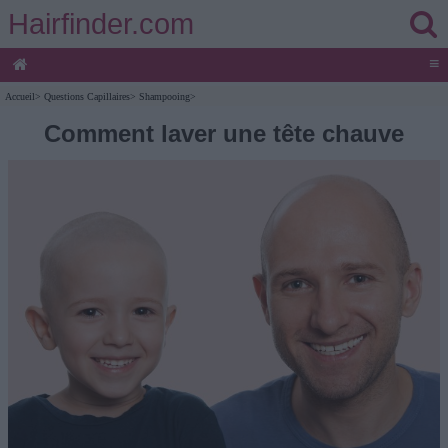
Hairfinder.com
≡
Accueil
>
Questions Capillaires
>
Shampooing
>
Comment laver une tête chauve