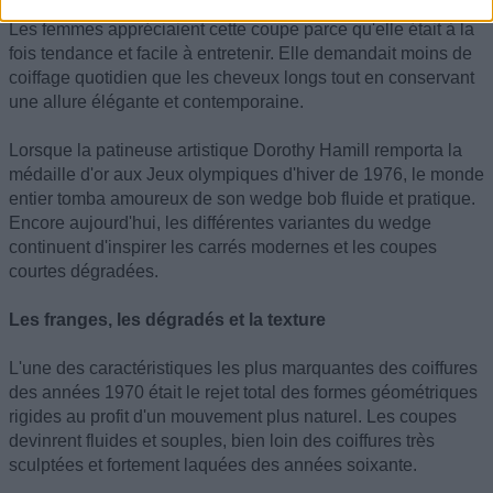
Les femmes appréciaient cette coupe parce qu'elle était à la
fois tendance et facile à entretenir. Elle demandait moins de
coiffage quotidien que les cheveux longs tout en conservant
une allure élégante et contemporaine.
Lorsque la patineuse artistique Dorothy Hamill remporta la
médaille d'or aux Jeux olympiques d'hiver de 1976, le monde
entier tomba amoureux de son wedge bob fluide et pratique.
Encore aujourd'hui, les différentes variantes du wedge
continuent d'inspirer les carrés modernes et les coupes
courtes dégradées.
Les franges, les dégradés et la texture
L'une des caractéristiques les plus marquantes des coiffures
des années 1970 était le rejet total des formes géométriques
rigides au profit d'un mouvement plus naturel. Les coupes
devinrent fluides et souples, bien loin des coiffures très
sculptées et fortement laquées des années soixante.