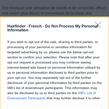
Elle évoquait une sensation de liberté et de simplicité, offrant
une vision plus douce et romantique de la mode des
seventies. Des actrices comme Ali MacGraw portaient ce
style avec une grâce naturelle, rappelant que la simplicité est
Hairfinder - French -
Do Not Process My Personal
parfois la plus grande des élégances.
Information
Le wedge
If you wish to opt-out of the sale, sharing to third parties, or
processing of your personal or sensitive information for
Alors que de nombreuses coiffures des années soixante-dix
targeted advertising by us, please use the below opt-out
privilégiaient la fluidité et la douceur, le wedge introduisit une
section to confirm your selection. Please note that after your
silhouette plus structurée. Également appelée coupe «
opt-out request is processed you may continue seeing
wedge bob », cette coiffure devint particulièrement populaire
interest-based ads based on personal information utilized by
au milieu des années 1970, offrant un contraste saisissant
us or personal information disclosed to third parties prior to
avec les coiffures longues et dégradées qui dominaient
your opt-out. You may separately opt-out of the further
disclosure of your personal information by third parties on the
alors.
IAB’s list of downstream participants. This information may
also be disclosed by us to third parties on the
IAB’s List of
Downstream Participants
that may further disclose it to other
third parties.