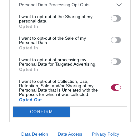
Personal Data Processing Opt Outs
I want to opt-out of the Sharing of my
personal data.
Opted In
I want to opt-out of the Sale of my
Personal Data.
Opted In
I want to opt-out of processing my
Personal Data for Targeted Advertising.
Opted In
I want to opt-out of Collection, Use,
Retention, Sale, and/or Sharing of my
Le wedge présentait des dégradés à l'arrière qui se
Personal Data that Is Unrelated with the
resserraient progressivement vers la nuque tout en
Purposes for which it was collected.
Opted Out
conservant davantage de volume au sommet de la tête et sur
les côtés. La coupe créait une forme nette et aérodynamique
CONFIRM
qui paraissait extrêmement moderne. Bien qu'elle soit plus
courte que d'autres styles populaires de l'époque, le wedge
conservait tout de même une certaine douceur grâce à ses
Data Deletion
Data Access
Privacy Policy
contours légèrement effilés.