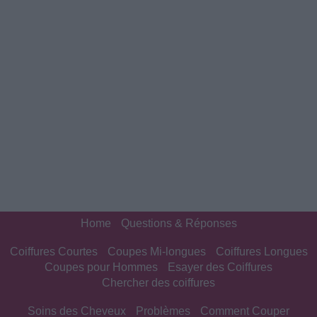
Home
Questions & Réponses
Coiffures Courtes
Coupes Mi-longues
Coiffures Longues
Coupes pour Hommes
Esayer des Coiffures
Chercher des coiffures
Soins des Cheveux
Problèmes
Comment Couper