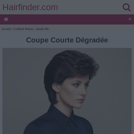
Hairfinder.com
≡
Accueil
>
Coiffures Rétros
>
Années 80
>
Coupe Courte Dégradée