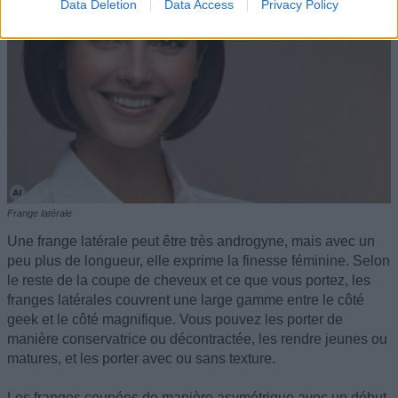
Data Deletion
Data Access
Privacy Policy
Frange latérale
Une frange latérale peut être très androgyne, mais avec un
peu plus de longueur, elle exprime la finesse féminine. Selon
le reste de la coupe de cheveux et ce que vous portez, les
franges latérales couvrent une large gamme entre le côté
geek et le côté magnifique. Vous pouvez les porter de
manière conservatrice ou décontractée, les rendre jeunes ou
matures, et les porter avec ou sans texture.
Les franges coupées de manière asymétrique avec un début