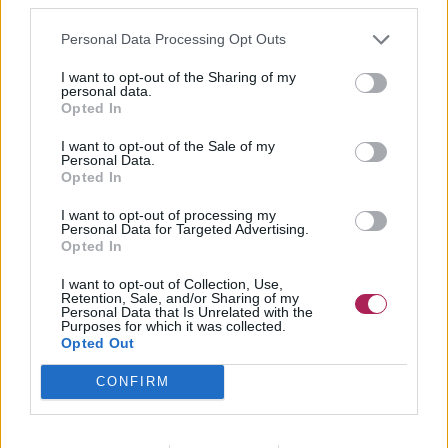
Les cheveux simples, longs et droits avec une longue frange
tombant de chaque côté du visage captent chaque petite
Personal Data Processing Opt Outs
brise et oscillent avec chaque mouvement. Ce look est
attrayant et insouciant. Il peut être agrémenté de petites
I want to opt-out of the Sharing of my
tresses accentuées et se prête également aux coiffures
personal data.
Opted In
décontractées avec de longues mèches séductrices tombant
sur les côtés du visage.
I want to opt-out of the Sale of my
Personal Data.
Opted In
Frange latérale
I want to opt-out of processing my
Si vous voulez ajouter une asymétrie stylée à votre coiffure,
Personal Data for Targeted Advertising.
vous pouvez garder la même longueur de cheveux tout
Opted In
autour, mais une raie sur le côté et une frange balayée sur le
I want to opt-out of Collection, Use,
côté peuvent faire l'affaire. De nombreuses
coupes courtes
Retention, Sale, and/or Sharing of my
basées sur des coupes masculines présentent ce design
Personal Data that Is Unrelated with the
Purposes for which it was collected.
dynamique.
Opted Out
CONFIRM