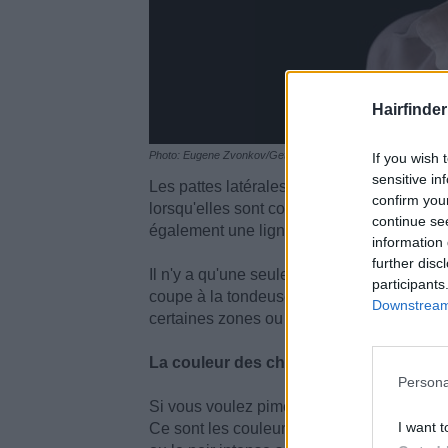
Hairfinder
Photo: Eugene Zvonkov/Getty Images via Canva
If you wish 
sensitive in
Les pattes latérales dans une coupe court
confirm you
lorsqu'elles sont correctement dessinées, el
continue se
également une ligne harmonieuse autour de
information 
further disc
Il n'y a qu'une seule coupe qui pose un dé
participants
coupe à la tondeuse. Si vous voulez utilis
Downstream 
certaines zones ou obtenir une nuque gra
La couleur des cheveux fait la différenc
Persona
Si vous voulez pimenter votre coiffure cou
I want t
Ce sont les couleurs audacieuses qui rend