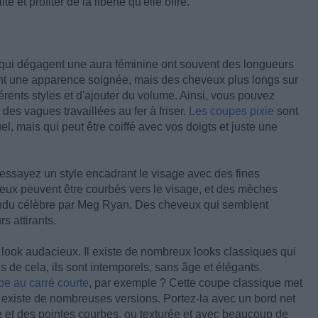
 et profiter de la liberté qu'elle offre.
qui dégagent une aura féminine ont souvent des longueurs
ent une apparence soignée, mais des cheveux plus longs sur
fférents styles et d'ajouter du volume. Ainsi, vous pouvez
des vagues travaillées au fer à friser.
Les coupes pixie
sont
l, mais qui peut être coiffé avec vos doigts et juste une
 essayez un style encadrant le visage avec des fines
eux peuvent être courbés vers le visage, et des mèches
rendu célèbre par Meg Ryan. Des cheveux qui semblent
s attirants.
 look audacieux. Il existe de nombreux looks classiques qui
s de cela, ils sont intemporels, sans âge et élégants.
e au carré courte
, par exemple ? Cette coupe classique met
il existe de nombreuses versions. Portez-la avec un bord net
e et des pointes courbes, ou texturée et avec beaucoup de