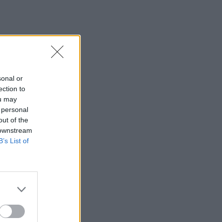
sonal or
ection to
ou may
 personal
out of the
 downstream
B’s List of