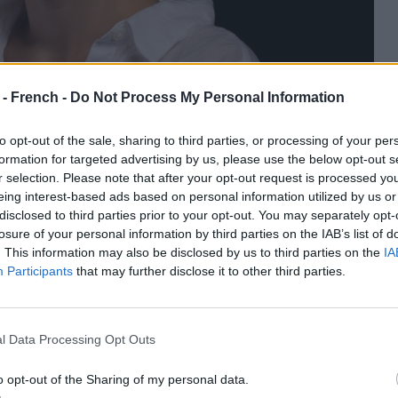
 - French -
Do Not Process My Personal Information
to opt-out of the sale, sharing to third parties, or processing of your per
formation for targeted advertising by us, please use the below opt-out s
e peuvent sembler être un élément plus masculin, mais
r selection. Please note that after your opt-out request is processed y
les attirent l'attention sur
vos pommettes
et créent
eing interest-based ads based on personal information utilized by us or
 tout votre visage avec une belle frange.
disclosed to third parties prior to your opt-out. You may separately opt-
losure of your personal information by third parties on the IAB’s list of
fi si vous voulez maintenir une apparence féminine : la
. This information may also be disclosed by us to third parties on the
IA
er une tondeuse, utilisez-la uniquement pour accentuer
Participants
that may further disclose it to other third parties.
duée sexy.
e
l Data Processing Opt Outs
rte, optez pour une
couleur
puissante et ne soyez pas timide.
o opt-out of the Sharing of my personal data.
ront vos cheveux courts spéciaux. Le blond platine, le rouge