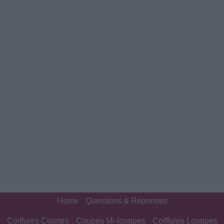
Home
Questions & Réponses
Coiffures Courtes
Coupes Mi-longues
Coiffures Longues