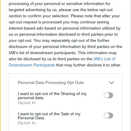
processing of your personal or sensitive information for
que les produits utilisés sur les cheveux ethniques reflètent
targeted advertising by us, please use the below opt-out
ces besoins. Un grand nombre de produits sont actuellement
section to confirm your selection. Please note that after your
en vente pour les cheveux ethniques, et l’industrie des soins
opt-out request is processed you may continue seeing
capillaires présente constamment de nouvelles gammes de
interest-based ads based on personal information utilized by
produits.
us or personal information disclosed to third parties prior to
your opt-out. You may separately opt-out of the further
Recommandations :
disclosure of your personal information by third parties on the
IAB’s list of downstream participants. This information may
Pour les cheveux ethniques, il est important d’utiliser un
also be disclosed by us to third parties on the
IAB’s List of
shampoing et un après-shampoing doux, contenant des
Downstream Participants
that may further disclose it to other
ingrédients très hydratants, et d’utiliser un après-shampoing
third parties.
tous les jours, même si vous ne faites pas de shampoing. Il
Personal Data Processing Opt Outs
est également important d’utiliser un traitement léger à base
d’huile pour emprisonner l’hydratation et empêcher les
I want to opt-out of the Sharing of my
dommages causés par le coiffage. Ce conseil est
personal data.
Opted In
doublement important si vous avez recours à des appareils
chauffants. Enfin, considérez un traitement d’hydratation
I want to opt-out of the Sale of my
intense au moins une fois par semaine et des traitements aux
Personal Data.
protéines au moins une fois par mois.
Opted In