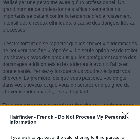
réalisé par une personne autre qu’un professionnel. Un
grand nombre de professionnels africains-américains
importants se battent contre la tendance d’éclaircissement
intensif des cheveux ethniques, à cause des dangers liés au
processus.
Il est important de se rappeler que les cheveux endommagés
ne peuvent pas être « réparés ». La seule option est de traiter
les cheveux avec des produits qui les protégeront contre des
dommages additionnels et les aideront à avoir « l’air » en
bonne santé. Pensez-y lorsque vous voudrez éclaircir vos
cheveux. La première fois que vous passerez vos doigts
dans vos cheveux et que vous en sortirez une poignée de
cheveux endommagés, il sera trop tard.
Tous ces processus engendrent des cheveux endommagés
et affaiblis, ayant tendance à casser. Pour cette raison, les
Hairfinder - French -
Do Not Process My Personal
cheveux ethniques qui subissent ces processus doivent être
Information
traités fréquemment pour les renforcer avec des protéines qui
réhydratent les cheveux et les rendent « étanches » pour
If you wish to opt-out of the sale, sharing to third parties, or
empêcher la perte d’hydratation. Il est également impératif