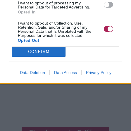
I want to opt-out of processing my
En faisant bien attention aux besoins des cheveux
Personal Data for Targeted Advertising.
ethniques, vous pouvez être sûr(e) d’obtenir des cheveux en
Opted In
bonne santé qui vous plairont énormément.
I want to opt-out of Collection, Use,
Retention, Sale, and/or Sharing of my
©hairfinder.com
Personal Data that Is Unrelated with the
Purposes for which it was collected.
Opted Out
CONFIRM
Data Deletion
Data Access
Privacy Policy