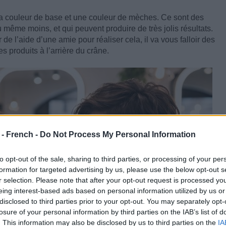
c la couleur de base et une couleur de mèches. Ce sont des
 même moins, et qui peuvent produire de très jolis résultats.
e l’aide d’une amie pour réaliser cela, il va vous falloir des
s produits à l’arrière du crâne.
 - French -
Do Not Process My Personal Information
to opt-out of the sale, sharing to third parties, or processing of your per
formation for targeted advertising by us, please use the below opt-out s
r selection. Please note that after your opt-out request is processed y
eing interest-based ads based on personal information utilized by us or
disclosed to third parties prior to your opt-out. You may separately opt-
losure of your personal information by third parties on the IAB’s list of
. This information may also be disclosed by us to third parties on the
IA