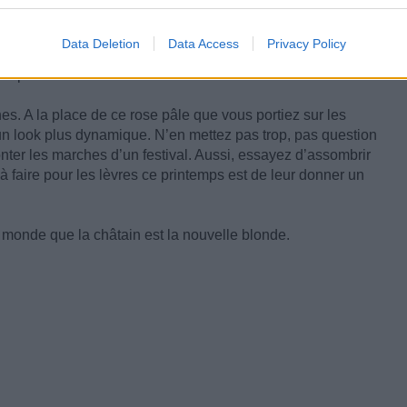
s pas négligeable : votre maquillage. N’oubliez pas d’adapter
Data Deletion
Data Access
Privacy Policy
s cheveux. Pas question de porter avec votre couleur riche
s portiez en étant blonde.
s. A la place de ce rose pâle que vous portiez sur les
 un look plus dynamique. N’en mettez pas trop, pas question
ter les marches d’un festival. Aussi, essayez d’assombrir
à faire pour les lèvres ce printemps est de leur donner un
 monde que la châtain est la nouvelle blonde.