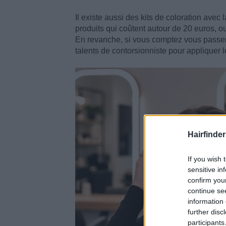
Il existe aussi des kits de coloration ave
produits qui coûtent autour de 20 euros, ou
En revanche, si vous comptez vous passer d
talents de contorsionniste pour appliquer le
Hairfinder
If you wish 
sensitive in
confirm you
continue se
information 
further disc
participants