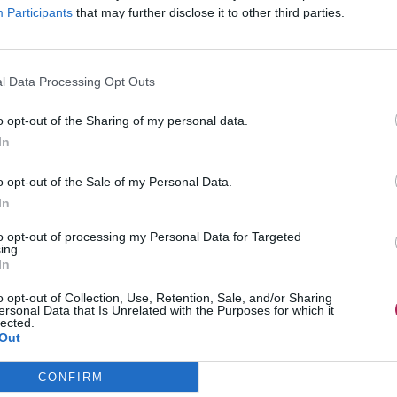
Participants
that may further disclose it to other third parties.
l Data Processing Opt Outs
o opt-out of the Sharing of my personal data.
In
o opt-out of the Sale of my Personal Data.
In
s lignes de soins faits spécialement pour les châtains.
res, mais je crois qu’ils marchent tous aussi bien.
to opt-out of processing my Personal Data for Targeted
ing.
In
ation que vous voulez, vous vous demandez pourquoi sortir
ce que vos cheveux sont un peu plus sombres. Eh bien la
o opt-out of Collection, Use, Retention, Sale, and/or Sharing
ersonal Data that Is Unrelated with the Purposes for which it
NCE ! Les cheveux sombres ont tendance à sembler plus
lected.
 Et c’est là que les produits spéciaux agissent. Ils aident à
Out
 plus de lumière, donc plus de brillance. Votre coloriste
cialement adaptés à votre couleur. Alors si vous voulez
CONFIRM
it qui donnera un effet auburn.