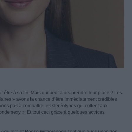
tre à sa fin. Mais qui peut alors prendre leur place ? Les
claires » avons la chance d’être immédiatement crédibles
ons pas à combattre les stéréotypes qui collent aux
de sexy ». Et tout ceci grâce à quelques actrices
 Aguilera et Reese Witherspoon sont quelques unes des