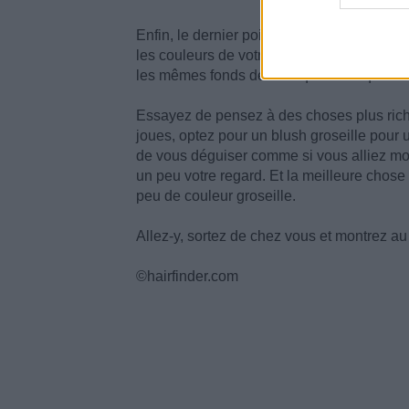
Enfin, le dernier point qui n’est d’ailleur
les couleurs de votre visage à celle de vo
les mêmes fonds de teint que ceux que vou
Essayez de pensez à des choses plus riche
joues, optez pour un blush groseille pour
de vous déguiser comme si vous alliez mon
un peu votre regard. Et la meilleure chose 
peu de couleur groseille.
Allez-y, sortez de chez vous et montrez au
©hairfinder.com