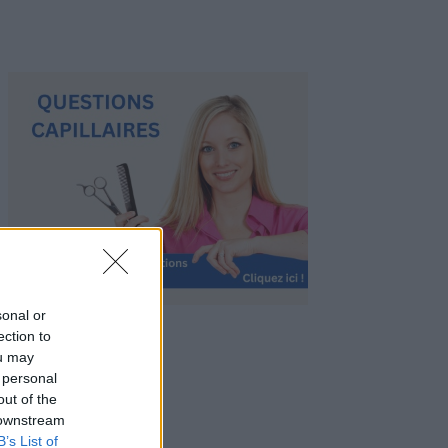
sonal or
ection to
ou may
 personal
out of the
 downstream
B’s List of