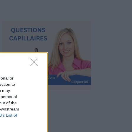
sonal or
ection to
ou may
 personal
out of the
 downstream
B’s List of