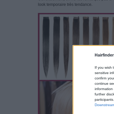
look temporaire très tendance.
Hairfinder
If you wish 
sensitive in
confirm you
continue se
information 
further disc
participants
Downstream 