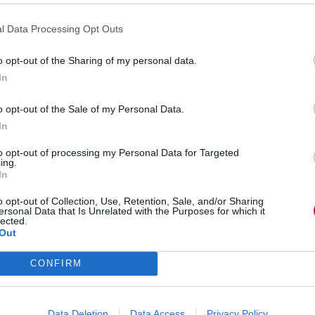
l Data Processing Opt Outs
o opt-out of the Sharing of my personal data.
In
o opt-out of the Sale of my Personal Data.
s extensions capables de tenir pendant quatre mois avec
In
vent être ajoutées à de petites mèches comprenant une
de colle spéciale est ajouté, puis activé avec un fer
to opt-out of processing my Personal Data for Targeted
ing.
cheveux ajoutés. Ces points de contact sont généralement si
In
, quelle que soit la coiffure.
o opt-out of Collection, Use, Retention, Sale, and/or Sharing
de les coudre, une méthode potentiellement difficile,
ersonal Data that Is Unrelated with the Purposes for which it
lected.
ement en épi de blé. Les extensions sont alors cousues le
Out
te méthode provoque des problèmes de cuir chevelu si les
 tressés.
CONFIRM
nde des extensions capillaires. Il existe de nombreux types,
uver ce qui vous conviendra le mieux demande de sérieuses
Data Deletion
Data Access
Privacy Policy