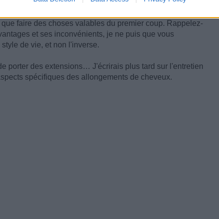
lons qui offrent d'excellentes extensions pour un tarif
alité de ce que vous vous apprêtez à payer. Parfois, choisir
r que faire des choses valables du premier coup. Rappelez-
ntages et ses inconvénients, je ne puis que vous
style de vie, et non l'inverse.
t de porter des extensions… J'écrirais plus tard sur l'entretien
ns aspects spécifiques des allongements de cheveux.