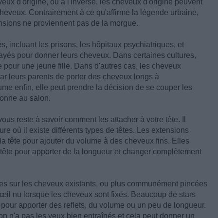
eux d'origine, ou à l'inverse, les cheveux d'origine peuvent
cheveux. Contrairement à ce qu'affirme la légende urbaine,
ensions ne proviennent pas de la morgue.
, incluant les prisons, les hôpitaux psychiatriques, et
payés pour donner leurs cheveux. Dans certaines cultures,
 pour une jeune fille. Dans d'autres cas, les cheveux
par leurs parents de porter des cheveux longs à
ume enfin, elle peut prendre la décision de se couper les
donne au salon.
us reste à savoir comment les attacher à votre tête. Il
re où il existe différents types de têtes. Les extensions
la tête pour ajouter du volume à des cheveux fins. Elles
 tête pour apporter de la longueur et changer complètement
ues sur les cheveux existants, ou plus communément pincées
 l'œil nu lorsque les cheveux sont fixés. Beaucoup de stars
s pour apporter des reflets, du volume ou un peu de longueur.
n n'a pas les yeux bien entraînés et cela peut donner un