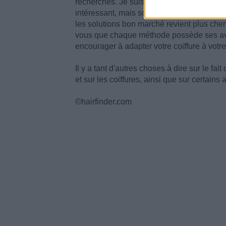
recherches. Je suis sûre qu'il existe des sa
intéressant, mais soyez bien sûre de la qu
les solutions bon marché revient plus che
vous que chaque méthode possède ses ava
encourager à adapter votre coiffure à votre 
Il y a tant d'autres choses à dire sur le fai
et sur les coiffures, ainsi que sur certai
©hairfinder.com