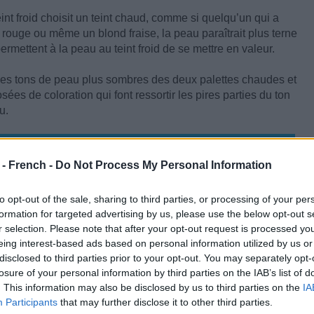
int froid choisit un teint chaud, comme si quelqu’un qui a
 rouge ou même un blond fraise, la peau paraîtrait plus terne
ermettent à la peau au teint froid de se mettre en valeur.
les tons de peau plus sombres des deux palettes chaudes et
ées de coloration qui font ressortir les pires parties du ton
u.
 - French -
Do Not Process My Personal Information
to opt-out of the sale, sharing to third parties, or processing of your per
formation for targeted advertising by us, please use the below opt-out s
r selection. Please note that after your opt-out request is processed y
eing interest-based ads based on personal information utilized by us or
disclosed to third parties prior to your opt-out. You may separately opt-
losure of your personal information by third parties on the IAB’s list of
. This information may also be disclosed by us to third parties on the
IA
Participants
that may further disclose it to other third parties.