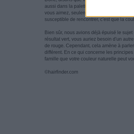
aussi dans la palette froide, mais vous vo
vous aimez, seulement la couleur de base 
susceptible de rencontrer, c'est que la coul
Bien sûr, nous avions déjà épuisé le sujet 
résultat vert, vous auriez besoin d'un autr
de rouge. Cependant, cela amène à parler d
différent. En ce qui concerne les principe
famille que votre couleur naturelle peut v
©hairfinder.com