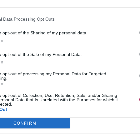
l Data Processing Opt Outs
o opt-out of the Sharing of my personal data.
In
o opt-out of the Sale of my Personal Data.
In
to opt-out of processing my Personal Data for Targeted
ing.
In
o opt-out of Collection, Use, Retention, Sale, and/or Sharing
ersonal Data that Is Unrelated with the Purposes for which it
lected.
son pour le choix de la bonne palette de couleurs est liée
Out
égatifs. Exactement comme la coloration que vous appliquez
a couleur naturelle vos de cheveux a un pigment de base et
CONFIRM
 palette de couleurs que vous avez déjà mis en place.
un foncé avec un pigment de base bleu gris, ainsi en est-il