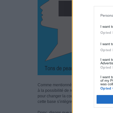
Persona
I want t
Opted 
I want t
Opted 
I want 
Advertis
Opted 
I want t
of my P
was col
Comme mentionné précédemment, l'autre rai
Opted 
à la possibilité de résultats de couleur n
pour changer la couleur de vos cheveux. L
cette base s'intègre généralement dans la
Donc, disons que vous avez les cheveux br