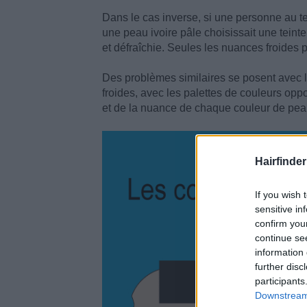
Dans le cas inverse, si une personne au te
une peau ivoire pâle choisissait une teinte
et défraîchie. Seules les nuances froides p
Des problèmes similaires se posent avec 
froides, avec les palettes de couleurs oppos
et de la nuance de chaque couleur de pea
Hairfinder
If you wish 
sensitive in
confirm you
continue se
information 
further disc
participants
Downstream 