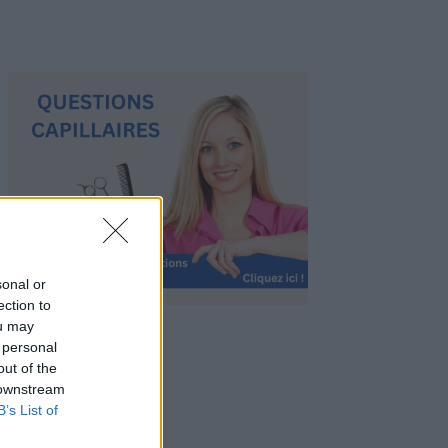
sonal or
ection to
ou may
 personal
out of the
 downstream
B’s List of