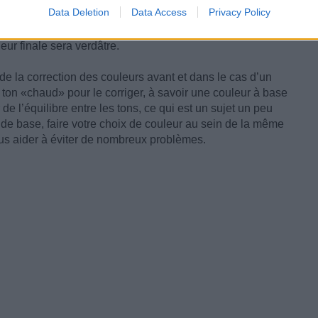
Data Deletion
Data Access
Privacy Policy
ulez devenir plus blonde et vous choisissez un blond que
de la coloration est or/jaune. Le problème que vous êtes
eur finale sera verdâtre.
de la correction des couleurs avant et dans le cas d’un
e ton «chaud» pour le corriger, à savoir une couleur à base
e l’équilibre entre les tons, ce qui est un sujet un peu
s de base, faire votre choix de couleur au sein de la même
ous aider à éviter de nombreux problèmes.