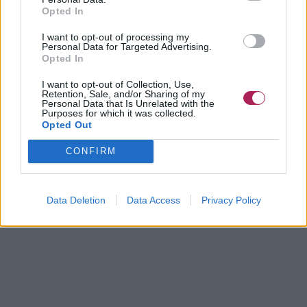
Opted In
Le reste de l’opération s’effectue avec les doigts. Insérez-les
I want to opt-out of processing my
dans la masse de mèches, en haut, et secouez-les pour les
Personal Data for Targeted Advertising.
faire tomber aux épaules. Utilisez vos doigts pour séparer et
Opted In
arranger les mèches comme vous le désirez. Lorsque vous
I want to opt-out of Collection, Use,
avez fini, vous obtenez un style romantique, et élégant en
Retention, Sale, and/or Sharing of my
toutes circonstances.
Personal Data that Is Unrelated with the
Purposes for which it was collected.
Opted Out
©hairfinder.com
CONFIRM
Data Deletion
Data Access
Privacy Policy