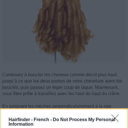
Continuez à boucler les cheveux comme décrit plus haut
jusqu’à ce que les deux parties de votre chevelure aient été
bouclés, puis passez un léger coup de laque. Maintenant,
vous êtes prête à travaillez avec les haut du haut du crâne.
En peignant les mèches perpendiculairement à la raie
précédemment formée, bouclez-les au fer jusqu’à ce que
toute la partie haute ait été frisée, puis passez un peigne
Hairfinder - French -
Do Not Process My Personal
Information
dans les cheveux du haut pour y ajouter du volume, faites