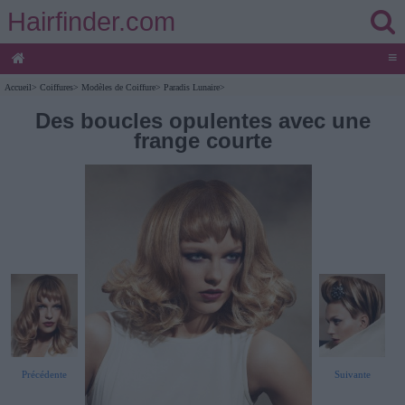
Hairfinder.com
≡
Accueil
>
Coiffures
>
Modèles de Coiffure
>
Paradis Lunaire
>
Des boucles opulentes avec une
frange courte
Précédente
Suivante