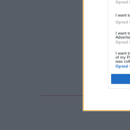
Opted 
I want t
Opted 
I want 
Advertis
Opted 
I want t
of my P
was col
Opted 