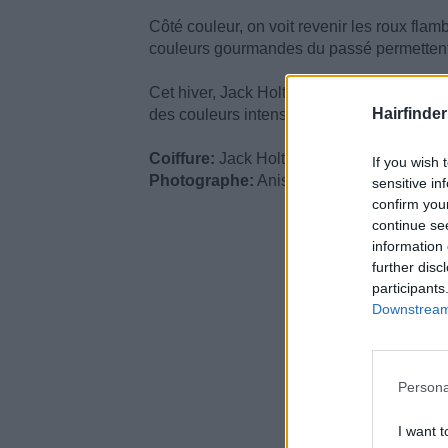
Côté couleur, on voit revenir les roux flamb
couleurs gourmandes du passé permettent
Cet hiver, Jack Holt remet au goût du jour 
Hairfinder
des couleurs intenses qui attisent les bra
Coiffure:
Jack Holt Coiffeur Créateur
If you wish 
Photographe:
Anissa Si
sensitive in
confirm you
continue se
information 
further disc
participants
Downstream 
Persona
I want t