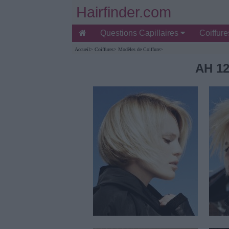
Hairfinder.com
Questions Capillaires
Coiffur
Accueil
>
Coiffures
>
Modèles de Coiffure
>
AH 12