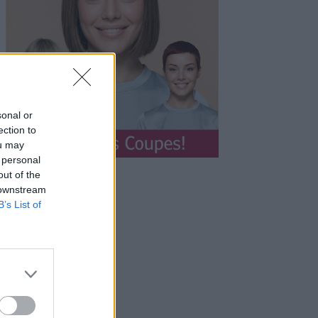
sonal or
ection to
ou may
 personal
out of the
 downstream
B’s List of