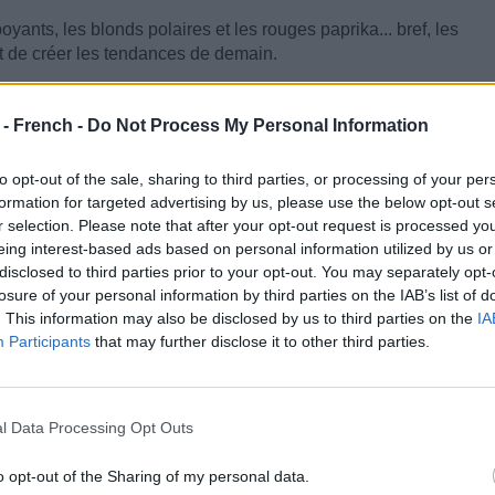
oyants, les blonds polaires et les rouges paprika... bref, les
 de créer les tendances de demain.
les classiques de la féminité avec des coiffures denses et
 - French -
Do Not Process My Personal Information
ises du feu de cheminée.
to opt-out of the sale, sharing to third parties, or processing of your per
formation for targeted advertising by us, please use the below opt-out s
r selection. Please note that after your opt-out request is processed y
eing interest-based ads based on personal information utilized by us or
disclosed to third parties prior to your opt-out. You may separately opt-
losure of your personal information by third parties on the IAB’s list of
. This information may also be disclosed by us to third parties on the
IA
Participants
that may further disclose it to other third parties.
l Data Processing Opt Outs
o opt-out of the Sharing of my personal data.