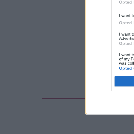
Opted 
I want t
Opted 
I want 
Advertis
Opted 
I want t
of my P
was col
Opted 