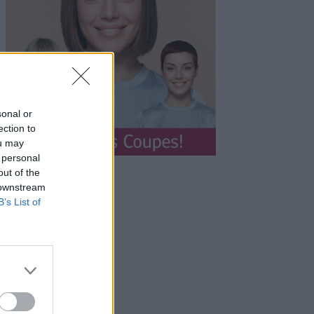
sonal or
ection to
ou may
 personal
out of the
 downstream
B’s List of