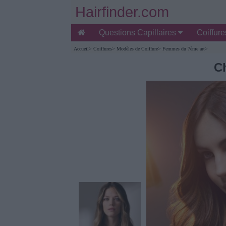
Hairfinder.com
Questions Capillaires
Coiffur
Accueil
>
Coiffures
>
Modèles de Coiffure
>
Femmes du 7ème art
>
C