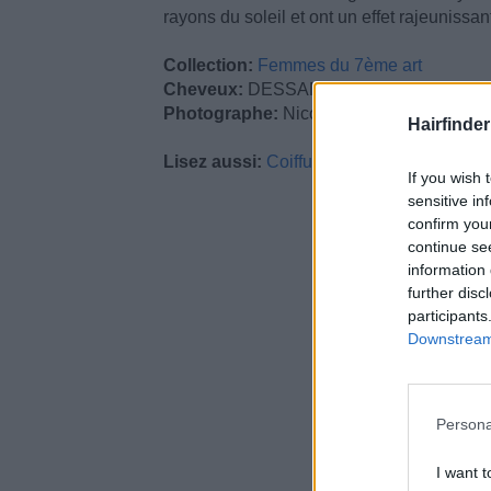
rayons du soleil et ont un effet rajeunissant
Collection:
Femmes du 7ème art
Cheveux:
DESSANGE
Photographe:
Nicolas Valois
Hairfinder
Lisez aussi:
Coiffures longues
If you wish 
sensitive in
confirm you
continue se
information 
further disc
participants
Downstream 
Persona
I want t