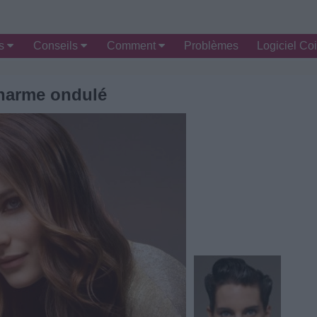
es
Conseils
Comment
Problèmes
Logiciel Coi
harme ondulé