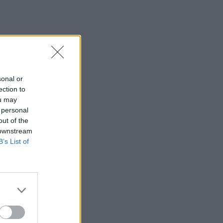
sonal or
ection to
ou may
 personal
out of the
 downstream
B’s List of