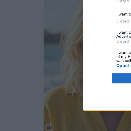
Opted 
I want t
Opted 
I want 
Advertis
Opted 
I want t
of my P
was col
Opted 