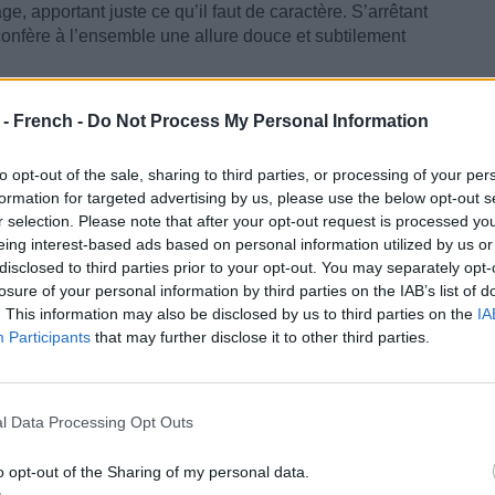
e, apportant juste ce qu’il faut de caractère. S’arrêtant
confère à l’ensemble une allure douce et subtilement
icité. Elles s'animent au moindre souffle de vent, affichant cet
 - French -
Do Not Process My Personal Information
deviner une matinée passée à nager et une après-midi à sécher
é ou l’artifice. Rien ne laisse présager que cette allure a
to opt-out of the sale, sharing to third parties, or processing of your per
formation for targeted advertising by us, please use the below opt-out s
r selection. Please note that after your opt-out request is processed y
une chemise en lin et au bleu profond de l’océan, la
eing interest-based ads based on personal information utilized by us or
ple collier d’or pour seul accessoire, votre allure est
disclosed to third parties prior to your opt-out. You may separately opt-
losure of your personal information by third parties on the IAB’s list of
. This information may also be disclosed by us to third parties on the
IA
Participants
that may further disclose it to other third parties.
l Data Processing Opt Outs
o opt-out of the Sharing of my personal data.