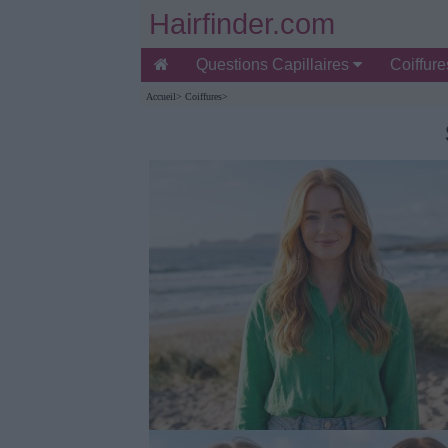
Hairfinder.com
Questions Capillaires
Coiffur
Accueil
>
Coiffures
>