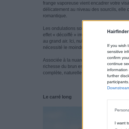
frange vaporeuse vient encadrer votre visag
délicatement au niveau des sourcils, elle 
romantique.
Les ondulations sont ici le fruit de la simpl
Hairfinder
effet « décoiffé » irrésistible qui laisse 
au grand air. Ici, nulle place pour la rigidit
If you wish 
nécessité le moindre effort.
sensitive in
confirm you
Associée à la nuance corail chaleureuse d’
continue se
richesse du brun est magnifiée. Avec un sim
information 
complète, naturellement.
further disc
participants
Downstream 
Le carré long
Persona
I want t