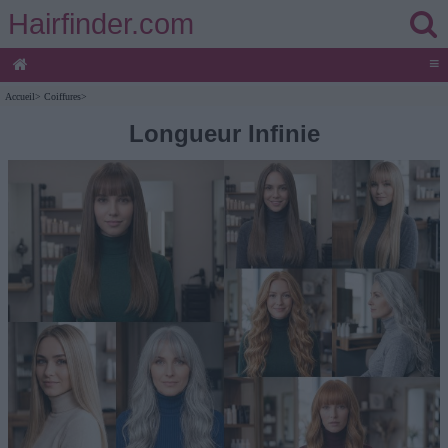
Hairfinder.com
≡
Accueil
>
Coiffures
>
Longueur Infinie