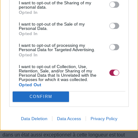
I want to opt-out of the Sharing of my
personal data.
Opted In
I want to opt-out of the Sale of my
Personal Data.
Opted In
I want to opt-out of processing my
Personal Data for Targeted Advertising.
Opted In
I want to opt-out of Collection, Use,
Retention, Sale, and/or Sharing of my
Personal Data that Is Unrelated with the
Purposes for which it was collected.
Opted Out
CONFIRM
Ce look présente des cheveux blond platine très longs et
parfaitement lisses, associés à une frange épaisse et
Data Deletion
Data Access
Privacy Policy
magnifique qui encadre le visage. La longueur descend bien
en dessous des hanches, et le fait que les cheveux soient
dans un état aussi exceptionnel à cette longueur est tout