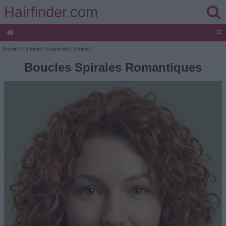
Hairfinder.com
≡
Accueil
>
Coiffures
>
Essayer des Coiffures
>
Boucles Spirales Romantiques