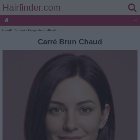
Hairfinder.com
≡
Accueil
>
Coiffures
>
Essayer des Coiffures
>
Carré Brun Chaud