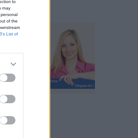
ection to
ou may
 personal
out of the
 downstream
B’s List of