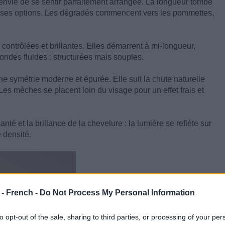
envie de se sentir parfaitement arrangée. La longueur tombe
euses options. Les dégradés commencent vers les pommettes,
ontrôlées et brillantes. Elles démarrent à mi-longueur,
ondes fluides : structurées mais souples.
e symétrie moderne et épurée. Elle suit la chute naturelle
 Les mèches se placent loin du visage pour un effet frais et
nté et la brillance de la chevelure : la lumière se reflète sur
e densité.
 - French -
Do Not Process My Personal Information
to opt-out of the sale, sharing to third parties, or processing of your per