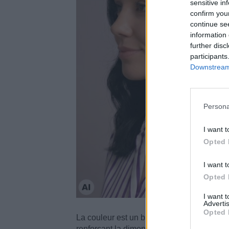
sensitive in
confirm you
continue se
information 
further disc
participants
Downstream 
Persona
I want t
Opted 
I want t
Opted 
I want 
Advertis
Opted 
La couleur est un brun profond, presque noi
renforçant la dimension et soulignant les 