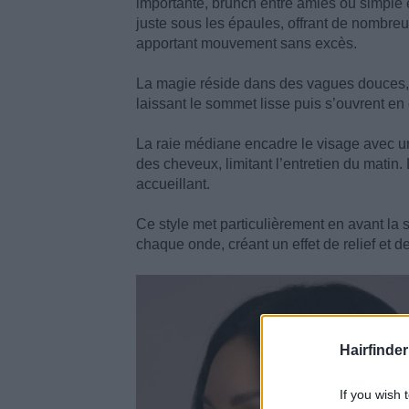
importante, brunch entre amies ou simple 
juste sous les épaules, offrant de nombr
apportant mouvement sans excès.
La magie réside dans des vagues douces, c
laissant le sommet lisse puis s’ouvrent en 
La raie médiane encadre le visage avec un
des cheveux, limitant l’entretien du matin.
accueillant.
Ce style met particulièrement en avant la sa
chaque onde, créant un effet de relief et d
Hairfinder
If you wish 