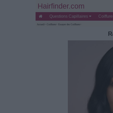
Hairfinder.com
Questions Capillaires
Coiffur
Accueil
>
Coiffures
>
Essayer des Coiffures
>
R