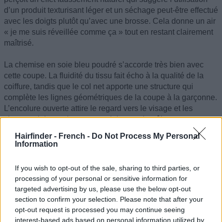
d’un produit texturisant léger et un séchage peut-être effectué
avec les doigts plutôt qu’avec une brosse. Cela donne un air
« je me suis réveillée comme ça » tout en restant clairement
maîtrisé.
La chemise en soie bleu poudré s’accorde très bien avec
cette coupe. La fluidité du tissu fait écho à la qualité de la
coiffure, tandis que le col net apporte une structure qui
complète les lignes géométriques de la coupe à la garçonne.
L’encolure ouverte attire le regard vers le visage et les
cheveux, laissant la coupe tenir le premier rôle.
Hairfinder - French -
Do Not Process My Personal
©hairfinder.com Images par IA
Information
Voir aussi :
Coupes courtes
If you wish to opt-out of the sale, sharing to third parties, or
processing of your personal or sensitive information for
targeted advertising by us, please use the below opt-out
section to confirm your selection. Please note that after your
opt-out request is processed you may continue seeing
interest-based ads based on personal information utilized by