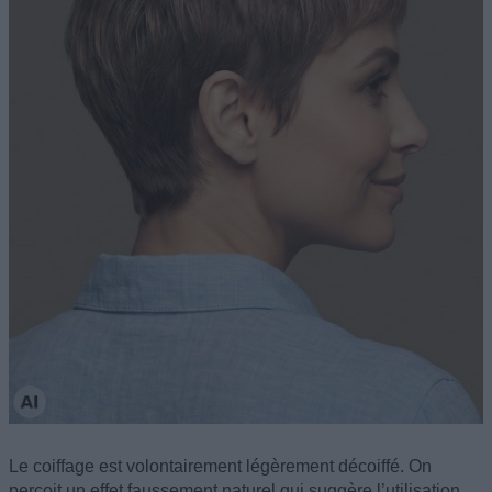
Le coiffage est volontairement légèrement décoiffé. On
perçoit un effet faussement naturel qui suggère l’utilisation