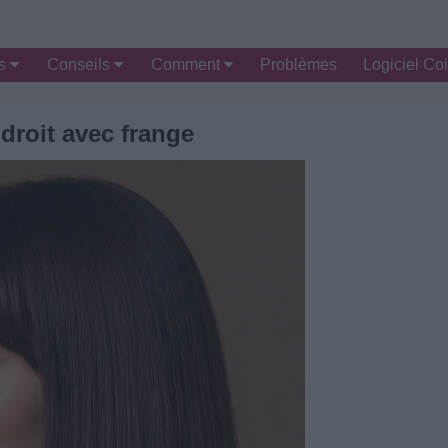
es
Conseils
Comment
Problèmes
Logiciel Coi
 droit avec frange