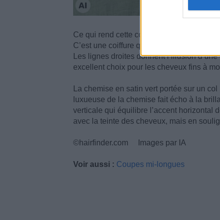
Ce qui rend cette coupe mi-longue particul
C’est une coiffure qui nécessite un entretie
Les lignes droites donnent l’illusion d’une
excellent choix pour les cheveux fins à m
La chemise en satin vert portée sur un col 
luxueuse de la chemise fait écho à la bril
verticale qui équilibre l’accent horizontal
avec la teinte des cheveux, mais en souli
©hairfinder.com Images par IA
Voir aussi :
Coupes mi-longues