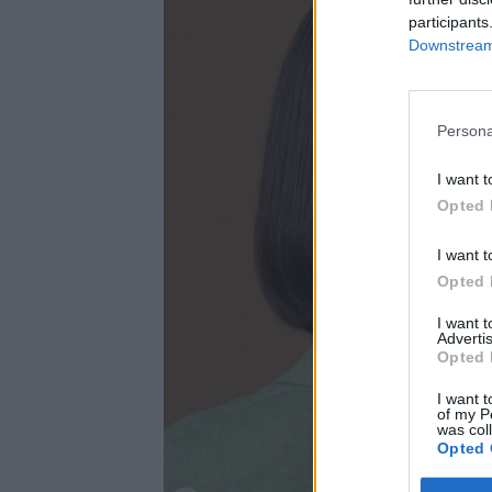
participants
Downstream 
Persona
I want t
Opted 
I want t
Opted 
I want 
Advertis
Opted 
I want t
of my P
was col
Opted 