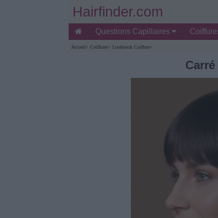
Hairfinder.com
Questions Capillaires
Coiffur
Accueil
>
Coiffures
>
Lookbook Coiffure
>
Carré