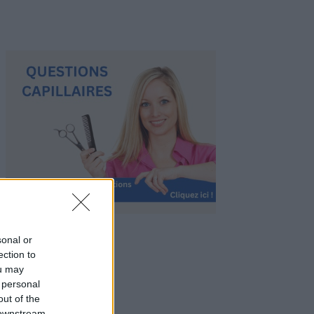
sonal or
ection to
ou may
 personal
out of the
 downstream