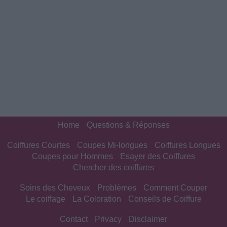
Home
Questions & Réponses
Coiffures Courtes
Coupes Mi-longues
Coiffures Longues
Coupes pour Hommes
Esayer des Coiffures
Chercher des coiffures
Soins des Cheveux
Problèmes
Comment Couper
Le coiffage
La Coloration
Conseils de Coiffure
Contact
Privacy
Disclaimer