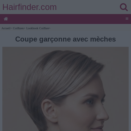
Hairfinder.com
≡
Accueil
>
Coiffures
>
Lookbook Coiffure
>
Coupe garçonne avec mèches