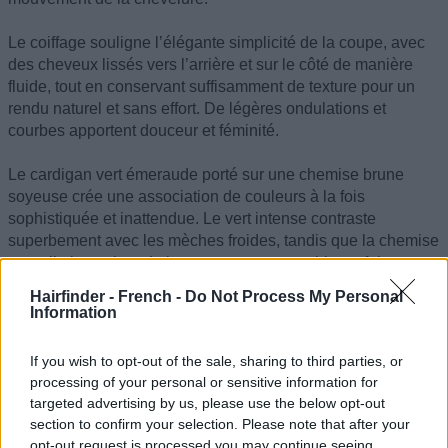
Le coiffage souligne l’élégante simplicité de la coupe, avec
des cheveux lissés vers l’arrière et sur le côté de manière
fluide, tout en conservant suffisamment de texture pour un
rendu naturel et sans effort. De légères ondulations et
courbes apportent douceur et féminité.
Le cardigan vert émeraude porté sur une chemise brune
soyeuse crée une association de couleurs à la fois
sophistiquée et inattendue. Le vert intense contraste
superbement avec les mèches froides, tandis que la chemise
rappelle la couleur de base, pour un ensemble parfaitement
harmonieux.
Hairfinder - French -
Do Not Process My Personal
Information
©hairfinder.com Images par IA
If you wish to opt-out of the sale, sharing to third parties, or
Voir aussi :
Coupes courtes
processing of your personal or sensitive information for
targeted advertising by us, please use the below opt-out
section to confirm your selection. Please note that after your
opt-out request is processed you may continue seeing