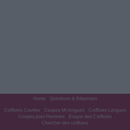
Home
Questions & Réponses
Coiffures Courtes
Coupes Mi-longues
Coiffures Longues
Coupes pour Hommes
Esayer des Coiffures
Chercher des coiffures