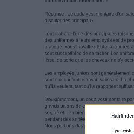
blouses et des chemisiers ?
Réponse : Le code vestimentaire d'un salo
discuter des principaux.
Tout d'abord, l'une des principales raisons
des uniformes à leurs employés est de prot
pratique. Vous travaillez toute la journée
sont susceptibles de se tacher. Les unifo
lisse, de sorte que les cheveux ne s'y acc
Les employés juniors sont généralement c
sont eux qui font le travail salissant. La p
qu'ils veulent, tant qu'ils rapportent suffi
Deuxièmement, un code vestimentaire part
grands salons de coiffure préfèrent les uni
soigné et... eh bien, uniforme. Beaucoup de 
Hairfinder
pendant des années dans un salon avec un
Nous portions des jupes noires relativeme
If you wish 