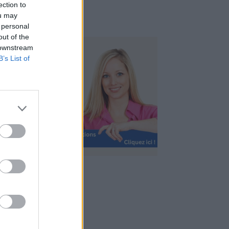
ection to
ou may
 personal
out of the
 downstream
B’s List of