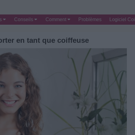
es
Conseils
Comment
Problèmes
Logiciel Coi
rter en tant que coiffeuse