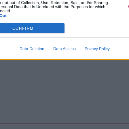
o opt-out of Collection, Use, Retention, Sale, and/or Sharing
ersonal Data that Is Unrelated with the Purposes for which it
lected.
Out
ir un salon de coiffure exclusivement pour enfants ?
CONFIRM
Data Deletion
Data Access
Privacy Policy