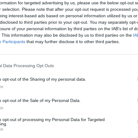
formation for targeted advertising by us, please use the below opt-out s
se, de sorte que les cheveux ne pouvaient pas s'y accrocher.
r selection. Please note that after your opt-out request is processed y
mblait pas en être un. Nous sortions souvent ensemble après
eing interest-based ads based on personal information utilized by us or
nous changer. L'atmosphère de ce salon était jeune, rapide et
disclosed to third parties prior to your opt-out. You may separately opt-
nt des jeunes filles modernes et des femmes plus âgées très
losure of your personal information by third parties on the IAB’s list of
 j'ai travaillé jusqu'à présent.
. This information may also be disclosed by us to third parties on the
IA
Participants
that may further disclose it to other third parties.
vaillé pendant une courte période dans un salon local d'une
s uniformes noirs étouffants et démodés qui étaient
formes, mais le salon attirait principalement des dames plus
l Data Processing Opt Outs
r les uniformes.
o opt-out of the Sharing of my personal data.
ez choisir ce que vous voulez porter, tant que c'est
ttirer les cheveux comme un aimant, ce qui pourrait
In
 mieux opter pour un col roulé en matière lisse. Votre code
l'atmosphère de votre salon. Et l'atmosphère détermine le
o opt-out of the Sale of my Personal Data.
In
to opt-out of processing my Personal Data for Targeted
rt ou un col roulé, vous attirerez probablement des jeunes qui
ing.
ui ne se soucient pas beaucoup de la mode de pointe. C'est
In
souvenez-vous qu'ils n'ont généralement pas beaucoup