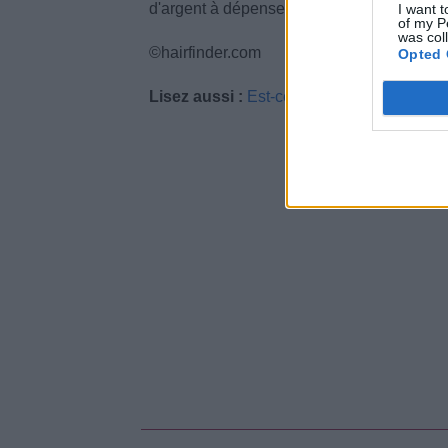
d'argent à dépenser pour leurs cheveux.
I want t
of my P
was col
©hairfinder.com
Opted 
Lisez aussi :
Est-ce une bonne idée d'ouvr