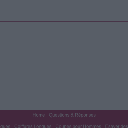
Home
Questions & Réponses
ngues
Coiffures Longues
Coupes pour Hommes
Esayer des