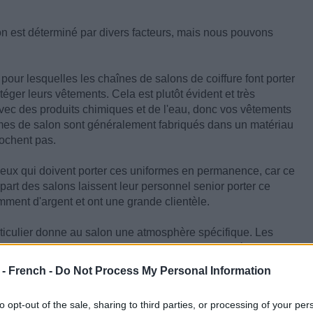
n est déterminé par divers facteurs, mais nous pouvons
 pour lesquelles les chaînes de salons de coiffure font porter
éger leurs vêtements. Cela est plutôt évident et très
 avec des produits chimiques et de l'eau, donc vos vêtements
rmes de salon sont généralement fabriqués dans un matériau
rochent pas.
eux qui doivent porter ces uniformes en permanence, car ce
lupart des salons laissent leur personnel senior porter ce
samment d'argent et ont une grande clientèle.
iculier donne au salon une atmosphère spécifique. Les
formes pour s'assurer que le personnel ait l'air présentable,
salons préfèrent individualiser leur look. J'ai travaillé
 - French -
Do Not Process My Personal Information
iquement du personnel féminin, dans une grande ville.
nt serrées à taille haute avec des blouses blanches.
to opt-out of the sale, sharing to third parties, or processing of your per