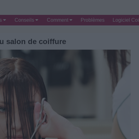
es
Conseils
Comment
Problèmes
Logiciel Coi
au salon de coiffure