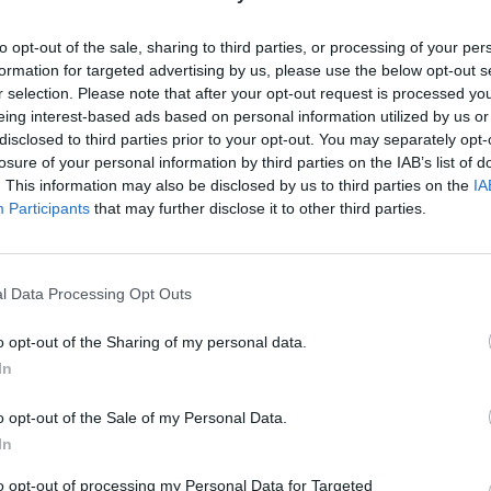
ment animée mais agréable.
to opt-out of the sale, sharing to third parties, or processing of your per
iller plus rapidement pendant ces jours, mais ils ont toujours
formation for targeted advertising by us, please use the below opt-out s
plémentaire à socialiser avec les clients. Si vous aimez
r selection. Please note that after your opt-out request is processed y
 mais ne voulez pas passer des heures au salon, c'est le
eing interest-based ads based on personal information utilized by us or
s.
disclosed to third parties prior to your opt-out. You may separately opt-
losure of your personal information by third parties on the IAB’s list of
. This information may also be disclosed by us to third parties on the
IA
emblent à un cyclone bien organisé dans un salon. Tout le
Participants
that may further disclose it to other third parties.
vec une grande efficacité, car il y a un afflux massif de
cheveux que pendant le week-end. Le salon doit accueillir
neaux horaires très limités, ce qui signifie que vous
uatre personnes travailleront sur vos cheveux pendant votre
l Data Processing Opt Outs
o opt-out of the Sharing of my personal data.
ages au bac lorsque vos cheveux sont lavés ou que la
In
 instructions à la personne qui fait le shampooing ou à
à ce qu'il ait terminé avec ses autres clients.
o opt-out of the Sale of my Personal Data.
In
s jours, donc une personne fera le lavage, une autre vous
le coiffeur fera la coupe, la coloration ou la coiffure, tandis
to opt-out of processing my Personal Data for Targeted