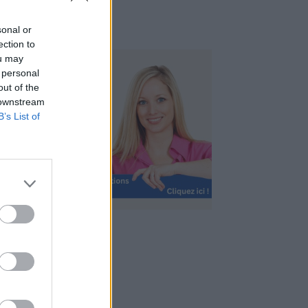
sonal or
ection to
ou may
 personal
out of the
 downstream
B’s List of