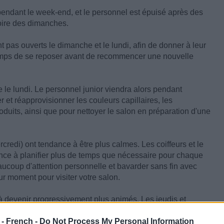
endant le week-end, et le personnel est épuisé après des
oire des dimanches.
pas ouverts le dimanche et le lundi, afin de donner à leur
emps de se reposer avant de recommencer une nouvelle
re le lundi. Le personnel junior viendra alors pendant
t réapprovisionner les couleurs capillaires, les
oduits, ainsi que pour nettoyer le salon en préparation d'une
credi) ont tendance à être plus calmes. Les coiffeurs et le
nce à planifier plus de temps que nécessaire pour chaque
aucoup d'attention personnelle et bavarder sans fin avec
eur moment pour visiter votre salon.
à devenir progressivement plus animés. Les jeudis et
ients qui veulent avoir l'air bien le week-end, souvent pour
l'étranger ou pour s'absenter pendant quelques jours.
 - French -
Do Not Process My Personal Information