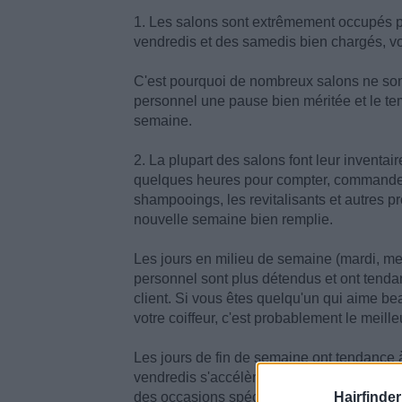
1. Les salons sont extrêmement occupés p
vendredis et des samedis bien chargés, v
C'est pourquoi de nombreux salons ne sont 
personnel une pause bien méritée et le t
semaine.
2. La plupart des salons font leur inventai
quelques heures pour compter, commander e
shampooings, les revitalisants et autres pr
nouvelle semaine bien remplie.
Les jours en milieu de semaine (mardi, mer
personnel sont plus détendus et ont tenda
client. Si vous êtes quelqu'un qui aime be
votre coiffeur, c'est probablement le meill
Les jours de fin de semaine ont tendance 
vendredis s'accélèrent avec un afflux de cl
des occasions spéciales et des voyages à 
Hairfinder