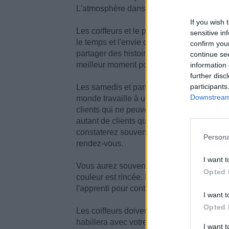
L'atmosphère dans le salon est générale
If you wish 
Les coiffeurs et le personnel doivent trava
sensitive in
le temps et l'envie de passer du temps sup
confirm you
partager des histoires avec votre coiffeur
continue se
meilleur moment pour prendre rendez-vou
information 
further disc
participants
Les samedis et parfois les dimanches ress
Downstream 
monde travaille à une vitesse maximale et a
clients qui ne peuvent faire coiffer leurs 
autant de clients que possible dans des cré
constaterez souvent que plus de trois ou q
Persona
rendez-vous.
I want t
Vous aurez souvent droit à de longs mass
Opted 
couleur est rincée. Le coiffeur donnera des
l'apprenti pour continuer le massage jusqu'
I want t
Opted 
Les coiffeurs doivent déléguer pendant ce
habillera avec votre cape et vos serviettes, 
I want 