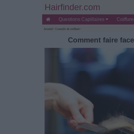
Hairfinder.com
Questions Capillaires
Coiffur
Accueil
>
Conseils de coiffure
>
Comment faire face