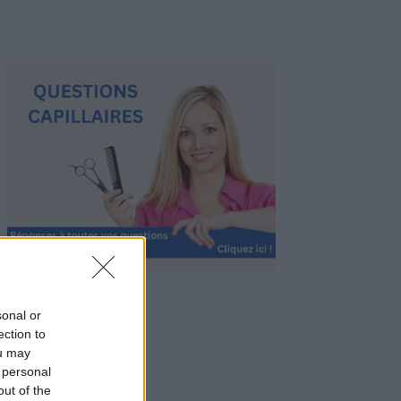
sonal or
ection to
ou may
 personal
out of the