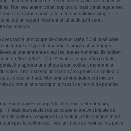
dant, j'ai eu une coupe de 10 centimètres avec des cheveux
lles. Non seulement c'était trop court, mais c'était également
onné cela à mon amie, elle a eu une solution simple : "Il
ui ai jeté un regard méchant et lui ai dit qu'il serait
itte ma maison.
ce avec tact à une coupe de cheveux ratée ? J'ai posé cette
ent enduré ce type de tragédie. L'ami A est un homme.
evenus une tendance chez les jeunes hommes. Ils coiffent
onne un "look rétro". L'ami A avait la coupe rétro parfaite,
ante. Il a apporté une photo à son coiffeur, montrant la
du salon, il ne ressemblait en rien à sa photo. Le coiffeur a
sés plus épais en haut. Mon ami a immédiatement mis un
in du retour, et a manqué le travail ce jour-là de peur de
Il a simplement payé sa coupe de cheveux. Le lendemain,
qu'il n'était pas satisfait de sa coupe et trouvait injuste de
lon de coiffure, a expliqué la situation, et ils ont gentiment
ours pas la coiffure qu'il voulait, mais au moins il n'a pas à