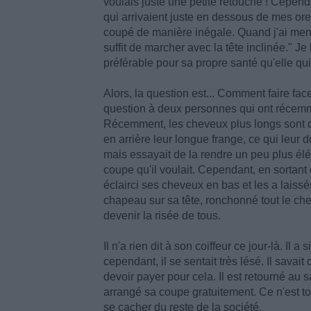
voulais juste une petite retouche ! Cepen
qui arrivaient juste en dessous de mes orei
coupé de manière inégale. Quand j'ai menti
suffit de marcher avec la tête inclinée." Je l
préférable pour sa propre santé qu'elle qu
Alors, la question est... Comment faire fa
question à deux personnes qui ont récemm
Récemment, les cheveux plus longs sont d
en arrière leur longue frange, ce qui leur d
mais essayait de la rendre un peu plus élég
coupe qu'il voulait. Cependant, en sortant 
éclairci ses cheveux en bas et les a lais
chapeau sur sa tête, ronchonné tout le chem
devenir la risée de tous.
Il n'a rien dit à son coiffeur ce jour-là. 
cependant, il se sentait très lésé. Il savait 
devoir payer pour cela. Il est retourné au sa
arrangé sa coupe gratuitement. Ce n'est touj
se cacher du reste de la société.