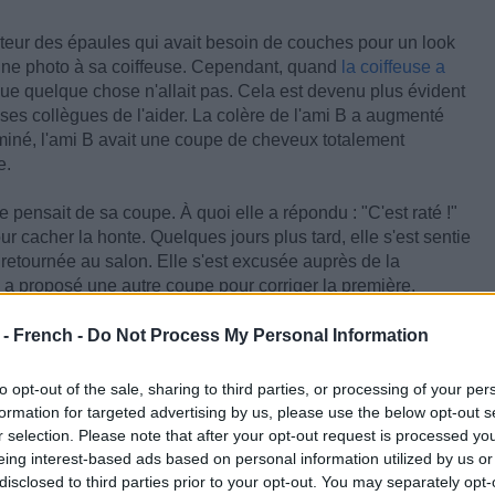
auteur des épaules qui avait besoin de couches pour un look
 une photo à sa coiffeuse. Cependant, quand
la coiffeuse a
 que quelque chose n'allait pas. Cela est devenu plus évident
ses collègues de l'aider. La colère de l'ami B a augmenté
rminé, l'ami B avait une coupe de cheveux totalement
e.
 pensait de sa coupe. À quoi elle a répondu : "C'est raté !"
r cacher la honte. Quelques jours plus tard, elle s'est sentie
 retournée au salon. Elle s'est excusée auprès de la
ui a proposé une autre coupe pour corriger la première.
aux de la coiffeuse, l'ami B a décliné l'offre.
 - French -
Do Not Process My Personal Information
us n'a initialement géré la situation correctement.
t en colère ou sous le choc à la vue de ce que nous voyons
to opt-out of the sale, sharing to third parties, or processing of your per
dire, ou fuir les lieux avant de blesser quelqu'un. Les
formation for targeted advertising by us, please use the below opt-out s
s faisons tous des erreurs et avons des jours sans. Il est
r selection. Please note that after your opt-out request is processed y
te avec eux, il est important que nous fassions notre part afin
eing interest-based ads based on personal information utilized by us or
cheveux.
disclosed to third parties prior to your opt-out. You may separately opt-