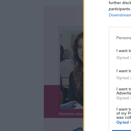
further disc
participants
Downstream 
Persona
I want t
Opted 
I want t
Opted 
I want 
Advertis
Opted 
I want t
of my P
was col
Opted 