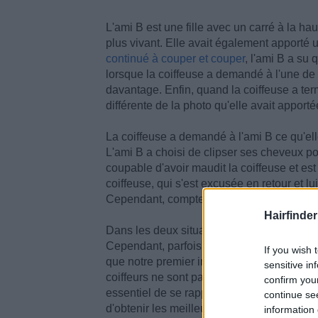
L'ami B est une fille avec un carré à la h
plus vivant. Elle avait également apporté
continué à couper et couper
, l'ami B a su
lorsque la coiffeuse a demandé à l'une de 
davantage. Enfin, quand la coiffeuse a te
différente de la photo qu'elle avait apporté
La coiffeuse a demandé à l'ami B ce qu'elle
L'ami B a choisi de clipser ses cheveux pou
coupable d'avoir maudit la coiffeuse et est
coiffeuse, qui s'est excusée en retour et l
Cependant, compte tenu des précédents trav
Hairfinder
Dans les deux situations, aucun des individ
Cependant, parfois, nous sommes tellemen
If you wish 
que notre premier instinct est de crier, mau
sensitive in
coiffeurs ne sont pas toujours parfaits. Nou
confirm you
essentiel de se rappeler que lorsqu'on trai
continue se
d'obtenir les meilleurs résultats pour nos 
information 