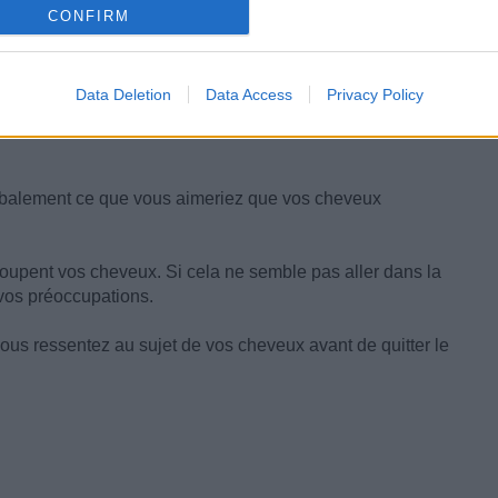
CONFIRM
Data Deletion
Data Access
Privacy Policy
rbalement ce que vous aimeriez que vos cheveux
coupent vos cheveux. Si cela ne semble pas aller dans la
vos préoccupations.
vous ressentez au sujet de vos cheveux avant de quitter le