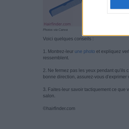
Photos via Canva
Voici quelques conseils :
1. Montrez-leur
une photo
et expliquez ve
ressemblent.
2. Ne fermez pas les yeux pendant qu'ils 
bonne direction, assurez-vous d'exprimer 
3. Faites-leur savoir tactiquement ce que 
salon.
©hairfinder.com