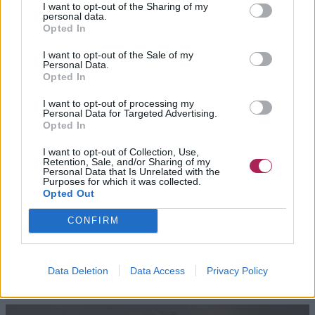
originale, ce blond aux reflets rosés est un excellent choix.
I want to opt-out of the Sharing of my
personal data.
Les côtés et l’arrière sont
rasés
, ce qui crée une ligne nette et
Opted In
marquée. Le dessus est laissé un peu plus long, avec des
mèches effilées que vous pouvez recoiffer simplement avec
I want to opt-out of the Sale of my
Personal Data.
vos doigts.
Opted In
Les tons chauds apportent une douceur qui équilibre le côté
I want to opt-out of processing my
Personal Data for Targeted Advertising.
radical de la coupe. Pour l’entretien, c’est un vrai bonheur :
Opted In
vous pouvez laver vos cheveux et les laisser sécher tout
seuls, ou utiliser une noisette de cire pour définir quelques
I want to opt-out of Collection, Use,
mèches.
Retention, Sale, and/or Sharing of my
Personal Data that Is Unrelated with the
Purposes for which it was collected.
C’est un style léger et aérien, idéal si vous saturez de
Opted Out
l’entretien des cheveux longs. Avec une chemise oversize,
CONFIRM
ce look minimaliste crée une allure vraiment harmonieuse.
Data Deletion
Data Access
Privacy Policy
Le pixie blond indémodable