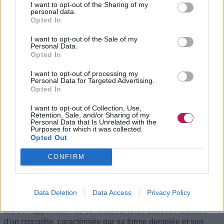
I want to opt-out of the Sharing of my
personal data.
Opted In
I want to opt-out of the Sale of my
Personal Data.
Opted In
I want to opt-out of processing my
Personal Data for Targeted Advertising.
Opted In
I want to opt-out of Collection, Use,
Retention, Sale, and/or Sharing of my
Personal Data that Is Unrelated with the
Purposes for which it was collected.
Opted Out
CONFIRM
Pince crocodile | À quoi sert une pince crocodile ?
La pince crocodile, aussi appelée pince croco, est un
Data Deletion
Data Access
Privacy Policy
accessoire pratique largement utilisé dans la coiffure. Elle
tire son appellation de sa ressemblance avec la mâchoire
d'un crocodile, caractérisée par sa forme dentelée et son