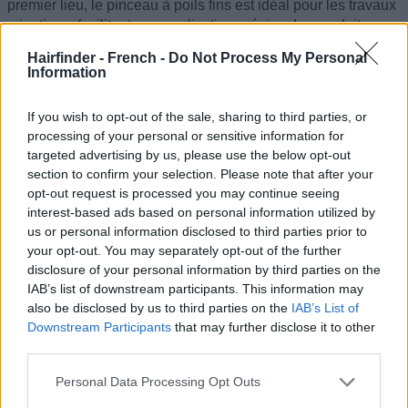
premier lieu, le pinceau à poils fins est idéal pour les travaux
minutieux, facilitant une application précise des produits
colorants sur de petites sections de cheveux. En revanche, le
Hairfinder - French -
Do Not Process My Personal
pinceau à poils plus larges convient davantage à des
Information
applications plus généreuses, telles que la couverture de
l'ensemble de la chevelure. Certains pinceaux sont équipés
If you wish to opt-out of the sale, sharing to third parties, or
de dents, semblables à un peigne, offrant la possibilité de
processing of your personal or sensitive information for
créer des effets de mèches variés.
targeted advertising by us, please use the below opt-out
section to confirm your selection. Please note that after your
Les pinceaux teinture varient également en termes de
opt-out request is processed you may continue seeing
matériaux. Les modèles en poils naturels sont souvent
interest-based ads based on personal information utilized by
privilégiés en raison de leur capacité à bien absorber les
us or personal information disclosed to third parties prior to
produits colorants, garantissant ainsi une répartition
your opt-out. You may separately opt-out of the further
uniforme. À l'inverse, les pinceaux en fibres synthétiques
disclosure of your personal information by third parties on the
sont appréciés pour leur durabilité et leur entretien aisé. De
IAB’s list of downstream participants. This information may
plus, les pinceaux synthétiques sont également plus
also be disclosed by us to third parties on the
IAB’s List of
abordables sur le plan financier.
Downstream Participants
that may further disclose it to other
third parties.
Personal Data Processing Opt Outs